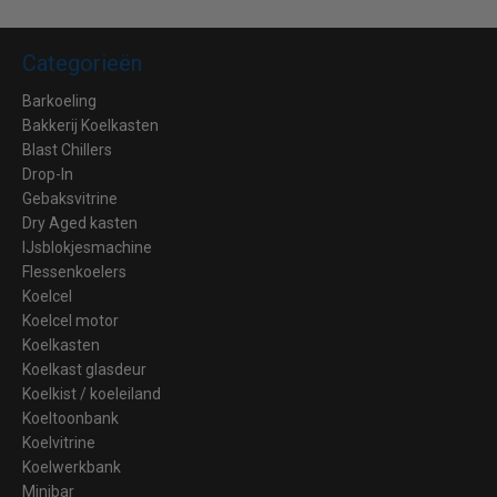
Categorieën
Barkoeling
Bakkerij Koelkasten
Blast Chillers
Drop-In
Gebaksvitrine
Dry Aged kasten
IJsblokjesmachine
Flessenkoelers
Koelcel
Koelcel motor
Koelkasten
Koelkast glasdeur
Koelkist / koeleiland
Koeltoonbank
Koelvitrine
Koelwerkbank
Minibar