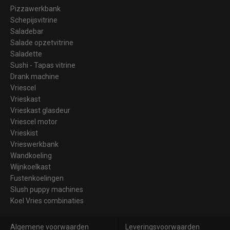
Pizzawerkbank
Schepijsvitrine
Saladebar
Salade opzetvitrine
Saladette
Sushi - Tapas vitrine
Drank machine
Vriescel
Vrieskast
Vrieskast glasdeur
Vriescel motor
Vrieskist
Vrieswerkbank
Wandkoeling
Wijnkoelkast
Fustenkoelingen
Slush puppy machines
Koel Vries combinaties
Algemene voorwaarden
Leveringsvoorwaarden