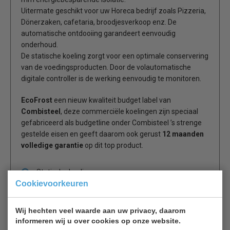
Uitermate geschikt voor uw Horeca bedrijf zoals Pizzeria,
Dönerzaken, cafetaria, broodjesverkoop enz. De
automatische ontdooiing garandeert eenvoudig
onderhoud.
De statische koeling zorgt voor een optimale conservering
van de voedingsproducten. Door de volautomatische
digitale controller is de werking eenvoudig te monitoren.
EcoFrost
een nieuw kwaliteit budget label van
Combisteel
, deze commerciële koelingen zijn speciaal
gefabriceerd als budgetline onder Combisteel ’s strenge
gestelde eisen en geeft daarom ook gerust
12 maanden
volledige garantie
op dit top product.
Statische koeling
Cookievoorkeuren
Gebruiksvriendelijke bediening met digitaal display en
ontdooiingsindicator.
Exclusief
bakken + deksels (optie)
Wij hechten veel waarde aan uw privacy, daarom
informeren wij u over cookies op onze website.