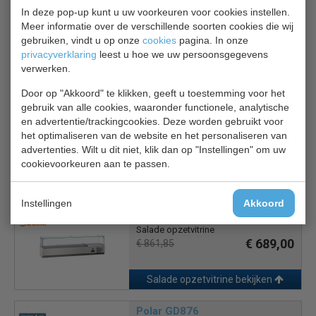
Let op foto wijkt af, dit model is geschikt voor 8x 1/4 GN.
In deze pop-up kunt u uw voorkeuren voor cookies instellen.
Meer informatie over de verschillende soorten cookies die wij
1 jaar garantie.
gebruiken, vindt u op onze
cookies
pagina. In onze
privacyverklaring
leest u hoe we uw persoonsgegevens
verwerken.
Is dit iets voor jou?
Door op "Akkoord" te klikken, geeft u toestemming voor het
gebruik van alle cookies, waaronder functionele, analytische
CS 7450.0029
en advertentie/trackingcookies. Deze worden gebruikt voor
Salade opzetvitrine
het optimaliseren van de website en het personaliseren van
€ 550,00
€ 785,00
advertenties. Wilt u dit niet, klik dan op "Instellingen" om uw
cookievoorkeuren aan te passen.
Salade opzetvitrine bekijken
Instellingen
Akkoord
Bartscher 110171
Salade opzetvitrine
€ 689,00
€ 861,85
Salade opzetvitrine bekijken
Polar GD876