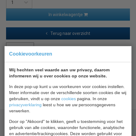
In winkelwagentje
Terug naar overzicht
Beschrijving
Cookievoorkeuren
Draagrooster wit
Wij hechten veel waarde aan uw privacy, daarom
informeren wij u over cookies op onze website.
Het witte draagrooster is in hoogte verstelbaar en maakt
In deze pop-up kunt u uw voorkeuren voor cookies instellen.
een variabel gebruik van de binnenruimte mogelijk voor
Meer informatie over de verschillende soorten cookies die wij
verschillende producten.
gebruiken, vindt u op onze
cookies
pagina. In onze
privacyverklaring
leest u hoe we uw persoonsgegevens
verwerken.
Geld terug
prijsgarantie
Door op "Akkoord" te klikken, geeft u toestemming voor het
Lage prijzen hoge service
gebruik van alle cookies, waaronder functionele, analytische
Gratis verzending
vanaf € 200,00
en advertentie/trackingcookies. Deze worden gebruikt voor