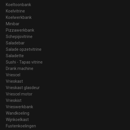
Koeltoonbank
Koelvitrine
Koelwerkbank
Minibar
Pizzawerkbank
Schepijsvitrine
Saladebar
Salade opzetvitrine
Saladette
Sushi - Tapas vitrine
Drank machine
Vriescel
Vrieskast
Vrieskast glasdeur
Vriescel motor
Vrieskist
Vrieswerkbank
Wandkoeling
Wijnkoelkast
Fustenkoelingen