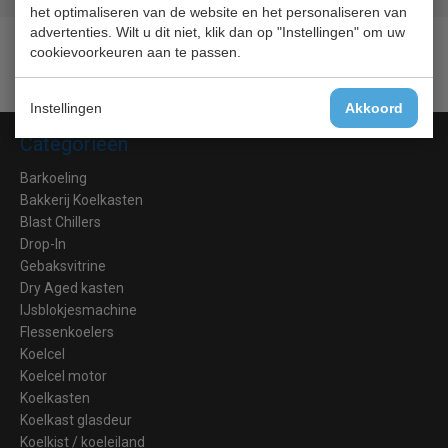
het optimaliseren van de website en het personaliseren van
advertenties. Wilt u dit niet, klik dan op "Instellingen" om uw
cookievoorkeuren aan te passen.
Instellingen
Akkoord
Categorieën
Barkoeling
Bakkerij Koelkasten
Blast Chillers
Drop-In
Gebaksvitrine
Dry Aged kasten
IJsblokjesmachine
Flessenkoelers
Koelcel
Koelcel motor
Koelkasten
Koelkast glasdeur
Koelkist / koeleiland