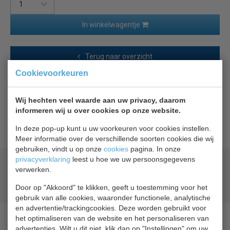
In winkelwagentje
Terug naar overzicht
Cookievoorkeuren
Beschrijving
Wij hechten veel waarde aan uw privacy, daarom
informeren wij u over cookies op onze website.
Liebherr producten worden overzichtelijk gepresenteerd
met deze inhangkorf.
In deze pop-up kunt u uw voorkeuren voor cookies instellen.
Meer informatie over de verschillende soorten cookies die wij
gebruiken, vindt u op onze
cookies
pagina. In onze
privacyverklaring
leest u hoe we uw persoonsgegevens
Geld terug
prijsgarantie
verwerken.
Lage prijzen hoge service
Gratis verzending
vanaf € 200,00
Door op "Akkoord" te klikken, geeft u toestemming voor het
gebruik van alle cookies, waaronder functionele, analytische
en advertentie/trackingcookies. Deze worden gebruikt voor
het optimaliseren van de website en het personaliseren van
advertenties. Wilt u dit niet, klik dan op "Instellingen" om uw