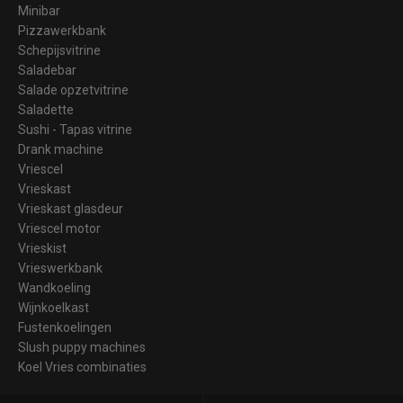
Minibar
Pizzawerkbank
Schepijsvitrine
Saladebar
Salade opzetvitrine
Saladette
Sushi - Tapas vitrine
Drank machine
Vriescel
Vrieskast
Vrieskast glasdeur
Vriescel motor
Vrieskist
Vrieswerkbank
Wandkoeling
Wijnkoelkast
Fustenkoelingen
Slush puppy machines
Koel Vries combinaties