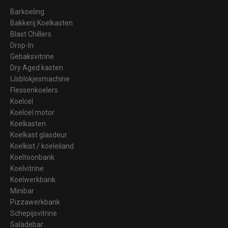
Barkoeling
Bakkerij Koelkasten
Blast Chillers
Drop-In
Gebaksvitrine
Dry Aged kasten
IJsblokjesmachine
Flessenkoelers
Koelcel
Koelcel motor
Koelkasten
Koelkast glasdeur
Koelkist / koeleiland
Koeltoonbank
Koelvitrine
Koelwerkbank
Minibar
Pizzawerkbank
Schepijsvitrine
Saladebar