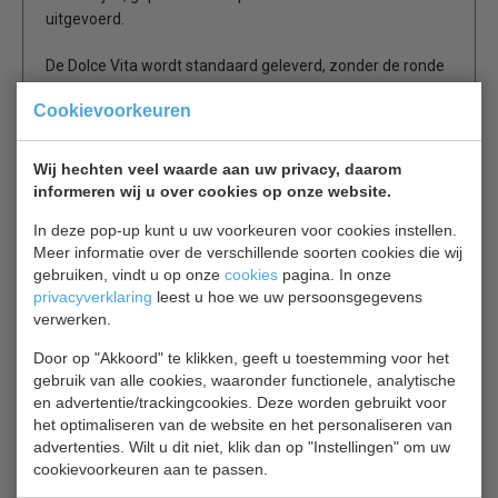
uitgevoerd.
De Dolce Vita wordt standaard geleverd, zonder de ronde
containers voor het ijs, zonder de plexiglas opbouw en
Cookievoorkeuren
zonder de smakenhouder aan de voorzijde.
De vitrine wordt geleverd met 4 zwenkwielen.
Wij hechten veel waarde aan uw privacy, daarom
Optie: RVS schepijbak, plexiglas opbouw en smaakhouder,
informeren wij u over cookies op onze website.
Kit LED verlichting, lepelspoelhouder, hoornhouder.
In deze pop-up kunt u uw voorkeuren voor cookies instellen.
Meer informatie over de verschillende soorten cookies die wij
Ter informatie:
gebruiken, vindt u op onze
cookies
pagina. In onze
De consumptie temperatuur van het schepijs ligt vele
privacyverklaring
leest u hoe we uw persoonsgegevens
malen lager dan de bewaar temperatuur van het schepijs,
verwerken.
houd er rekening mee dat het ijs 's nachts in een (speciale)
ijs-opbergkoeling bewaard moet worden op een
Door op "Akkoord" te klikken, geeft u toestemming voor het
gebruik van alle cookies, waaronder functionele, analytische
temperatuur van minimaal -21 ºC
en advertentie/trackingcookies. Deze worden gebruikt voor
het optimaliseren van de website en het personaliseren van
Let op! foto wijkt af dit model heeft 8 bakken.
advertenties. Wilt u dit niet, klik dan op "Instellingen" om uw
cookievoorkeuren aan te passen.
1 jaar garantie.