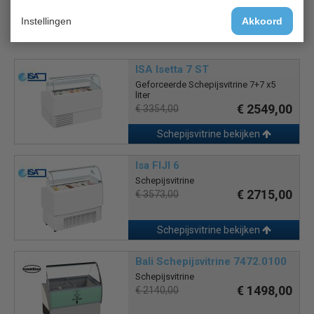
Instellingen
Akkoord
Is dit iets voor jou?
ISA Isetta 7 ST
Geforceerde Schepijsvitrine 7+7 x5
liter
€ 2549,00
€ 3354,00
Schepijsvitrine bekijken
Isa FIJI 6
Schepijsvitrine
€ 2715,00
€ 3573,00
Schepijsvitrine bekijken
Bali Schepijsvitrine 7472.0100
Schepijsvitrine
€ 1498,00
€ 2140,00