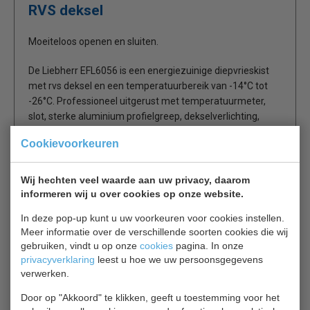
RVS deksel
Moeiteloos openen en sluiten.
De Liebherr EFL6056 is een energiezuinige diepvrieskist
met rvs deksel en een temperatuurbereik van -14°C tot
-26°C. Professioneel uitgerust met temperatuurmeter,
slot, sterke aluminium profielgreep, dekselverlichting,
balansdeksel en handige dooiwaterafvoer.
Cookievoorkeuren
Zeer geschikt voor uw horeca keuken.
Wij hechten veel waarde aan uw privacy, daarom
Optie: manden
informeren wij u over cookies op onze website.
In deze pop-up kunt u uw voorkeuren voor cookies instellen.
*5 jaar garantie (na aanmelding via www.Koelen.nl, binnen
Meer informatie over de verschillende soorten cookies die wij
3 maanden na aankoop)
gebruiken, vindt u op onze
cookies
pagina. In onze
Alle apparaten voor professioneel gebruik van Liebherr
privacyverklaring
leest u hoe we uw persoonsgegevens
komen in aanmerking voor 5 jaar zekerheid. Standaard
verwerken.
heeft u 1 jaar fabrieksgarantie. Mocht er van het tweede
tot en met het vijfde jaar na aankoopdatum een storing
Door op "Akkoord" te klikken, geeft u toestemming voor het
optreden, dan betaalt u niet voor onderdelen en