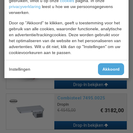
Is dit iets voor jou?
gebruiken, vindt u op onze
cookies
pagina. In onze
privacyverklaring
leest u hoe we uw persoonsgegevens
verwerken.
Combisteel 7495.0010
Door op "Akkoord" te klikken, geeft u toestemming voor het
DropIn
€ 2226,00
gebruik van alle cookies, waaronder functionele, analytische
€ 3180,00
en advertentie/trackingcookies. Deze worden gebruikt voor
het optimaliseren van de website en het personaliseren van
Drop-In bekijken
advertenties. Wilt u dit niet, klik dan op "Instellingen" om uw
cookievoorkeuren aan te passen.
CS 7013.2720
Crushed Ice bak
€ 697,00
Instellingen
Akkoord
€ 995,00
Drop-In bekijken
Combisteel 7495.0025
DropIn
€ 3182,00
€ 4545,00
Drop-In bekijken