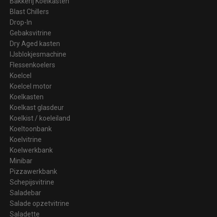
Bakkerij Koelkasten
Blast Chillers
Drop-In
Gebaksvitrine
Dry Aged kasten
IJsblokjesmachine
Flessenkoelers
Koelcel
Koelcel motor
Koelkasten
Koelkast glasdeur
Koelkist / koeleiland
Koeltoonbank
Koelvitrine
Koelwerkbank
Minibar
Pizzawerkbank
Schepijsvitrine
Saladebar
Salade opzetvitrine
Saladette