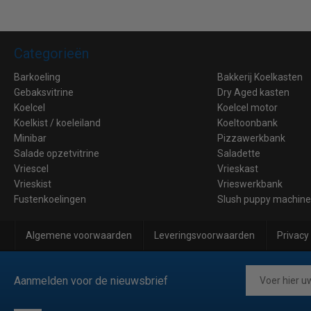
Categorieën
Barkoeling
Bakkerij Koelkasten
Gebaksvitrine
Dry Aged kasten
Koelcel
Koelcel motor
Koelkist / koeleiland
Koeltoonbank
Minibar
Pizzawerkbank
Salade opzetvitrine
Saladette
Vriescel
Vrieskast
Vrieskist
Vrieswerkbank
Fustenkoelingen
Slush puppy machin
Algemene voorwaarden
Leveringsvoorwaarden
Privacy
Aanmelden voor de nieuwsbrief