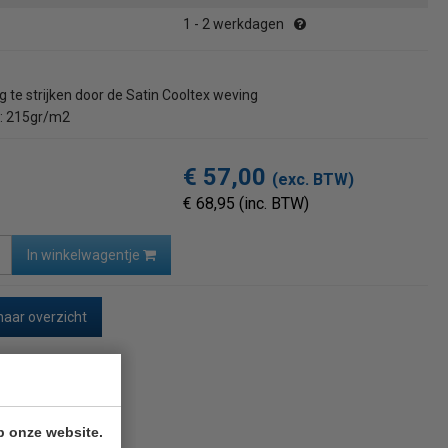
1 - 2 werkdagen
 te strijken door de Satin Cooltex weving
e: 215gr/m2
€ 57,00
(exc. BTW)
€ 68,95 (inc. BTW)
In winkelwagentje
naar overzicht
p onze website.