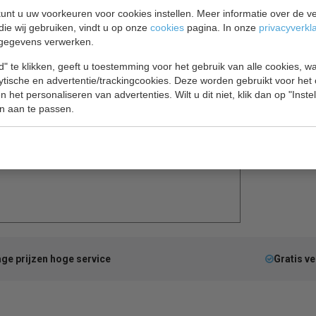
unt u uw voorkeuren voor cookies instellen. Meer informatie over de ve
die wij gebruiken, vindt u op onze
cookies
pagina. In onze
privacyverkl
gegevens verwerken.
 WIT
" te klikken, geeft u toestemming voor het gebruik van alle cookies, 
lytische en advertentie/trackingcookies. Deze worden gebruikt voor het
te koksbuis met ritssluiting van Chaud Devant. Het
 het personaliseren van advertenties. Wilt u dit niet, klik dan op "Inst
n aan te passen.
ntegreerde ritssluiting zorgt niet alleen voor een
 Dit damesmodel is elegant getailleerd voor een
ge prijzen hoge service
Gratis v