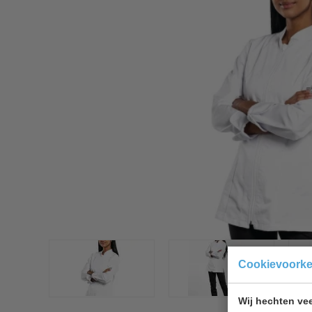
Cookievoork
Wij hechten vee