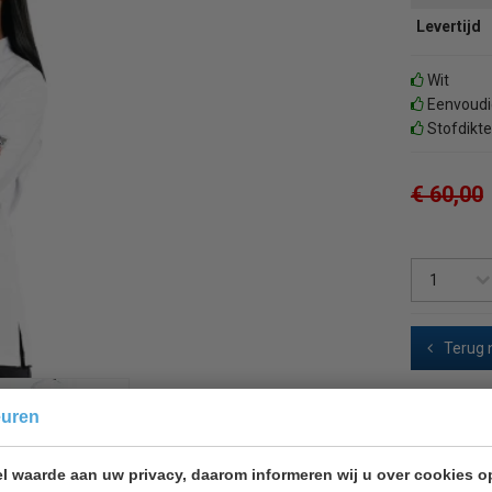
Levertijd
Wit
Eenvoudig
Stofdikt
€ 60,00
Terug 
euren
l waarde aan uw privacy, daarom informeren wij u over cookies o