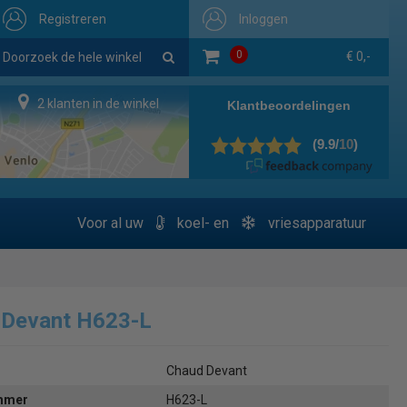
Registreren
Inloggen
0
€ 0,-
2 klanten in de winkel
Voor al uw
koel- en
vriesapparatuur
 Devant H623-L
Chaud Devant
ummer
H623-L