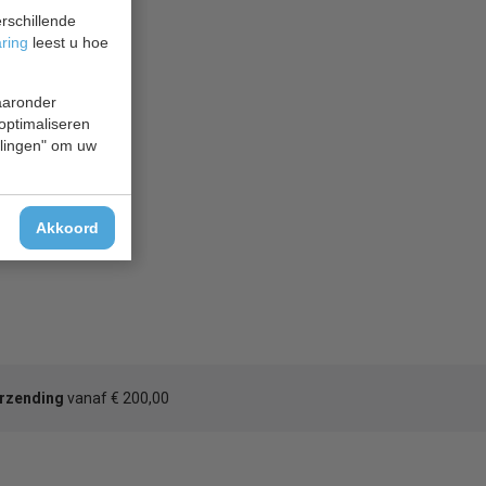
rschillende
aring
leest u hoe
waaronder
 optimaliseren
ellingen" om uw
Akkoord
erzending
vanaf € 200,00