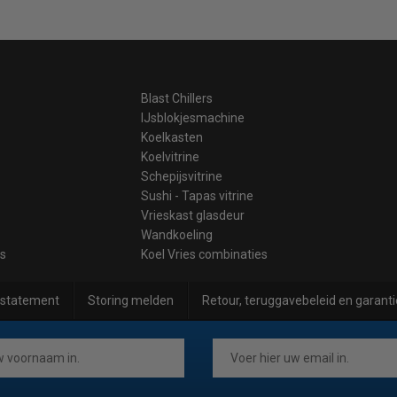
Blast Chillers
IJsblokjesmachine
Koelkasten
Koelvitrine
Schepijsvitrine
Sushi - Tapas vitrine
Vrieskast glasdeur
Wandkoeling
es
Koel Vries combinaties
 statement
Storing melden
Retour, teruggavebeleid en garanti