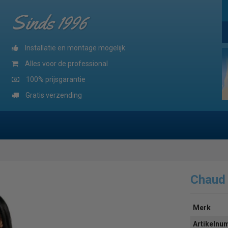
Sinds 1996
Installatie en montage mogelijk
Alles voor de professional
100% prijsgarantie
Gratis verzending
Chaud
Merk
Artikeln