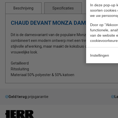
In deze pop-up k
Beschrijving
Specificaties
soorten cookies 
we uw persoons
CHAUD DEVANT MONZA DAMES KOKSBUIS
Door op "Akkoord
functionele, ana
Dit is de damesvariant van de populaire Monza koksbuis, de eers
van de website en
cookievoorkeure
combineert een modern ontwerp met een trendy uitstraling. De geï
stijlvolle afwerking, maar maakt de koksbuis ook extra slijtvast.
vrouwelijke look.
Instellingen
Getailleerd
Ritssluiting
Materiaal 50% polyester & 50% katoen
Geld terug
prijsgarantie
La