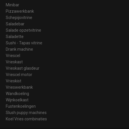
Minibar
Pizzawerkbank
Schepijsvitrine
Saladebar
Salade opzetvitrine
Saladette
Sushi - Tapas vitrine
Drank machine
Vriescel
Vrieskast
Vrieskast glasdeur
Vriescel motor
Vrieskist
Vrieswerkbank
Wandkoeling
Wijnkoelkast
Fustenkoelingen
Slush puppy machines
Koel Vries combinaties