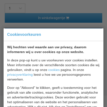
In winkelwagentje
Terug naar overzicht
Cookievoorkeuren
Beschrijving
Wij hechten veel waarde aan uw privacy, daarom
informeren wij u over cookies op onze website.
Combisteel ladeblok
In deze pop-up kunt u uw voorkeuren voor cookies instellen.
Meer informatie over de verschillende soorten cookies die wij
gebruiken, vindt u op onze
cookies
pagina. In onze
privacyverklaring
leest u hoe we uw persoonsgegevens
Geld terug
prijsgarantie
verwerken.
Lage prijzen hoge service
Door op "Akkoord" te klikken, geeft u toestemming voor het
Gratis verzending
vanaf € 200,00
gebruik van alle cookies, waaronder functionele, analytische
en advertentie/trackingcookies. Deze worden gebruikt voor
het optimaliseren van de website en het personaliseren van
advertenties. Wilt u dit niet, klik dan op "Instellingen" om uw