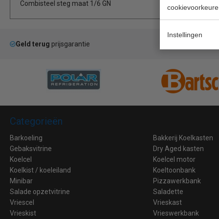
Combisteel steg maat 1/6 GN
cookievoorkeure
Instellingen
Geld terug
prijsgarantie
La
Categorieën
Barkoeling
Bakkerij Koelkasten
Gebaksvitrine
Dry Aged kasten
Koelcel
Koelcel motor
Koelkist / koeleiland
Koeltoonbank
Minibar
Pizzawerkbank
Salade opzetvitrine
Saladette
Vriescel
Vrieskast
Vrieskist
Vrieswerkbank