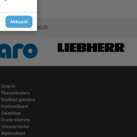
Akkoord
erzending
vanaf € 200,00
Drop-In
Flessenkoelers
Koelkast glasdeur
Koelwerkbank
Saladebar
Drank machine
Vriescel motor
Wijnkoelkast