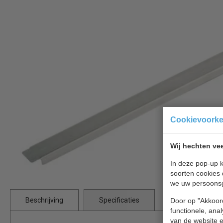
Cookievoork
Wij hechten vee
In deze pop-up k
soorten cookies 
we uw persoons
Beschrijving
Specificaties
Door op "Akkoord
functionele, ana
van de website en