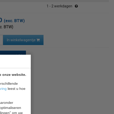
1 - 2 werkdagen
00
(exc. BTW)
nc. BTW)
In winkelwagentje
naar overzicht
p onze website.
rschillende
aring
leest u hoe
waaronder
 optimaliseren
ellingen" om uw