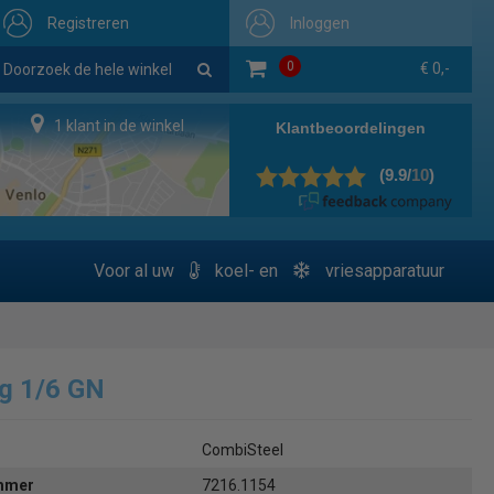
Registreren
Inloggen
0
€ 0,-
1 klant in de winkel
Voor al uw
koel- en
vriesapparatuur
g 1/6 GN
CombiSteel
ummer
7216.1154