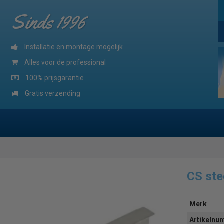
Sinds 1996
Installatie en montage mogelijk
Alles voor de professional
100% prijsgarantie
Gratis verzending
CS ste
Merk
Artikeln