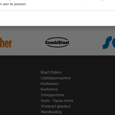
n aan te passen.
ge prijzen hoge service
Gratis v
Blast Chillers
IJsblokjesmachine
Koelkasten
Koelvitrine
Schepijsvitrine
Sushi - Tapas vitrine
Vrieskast glasdeur
Wandkoeling