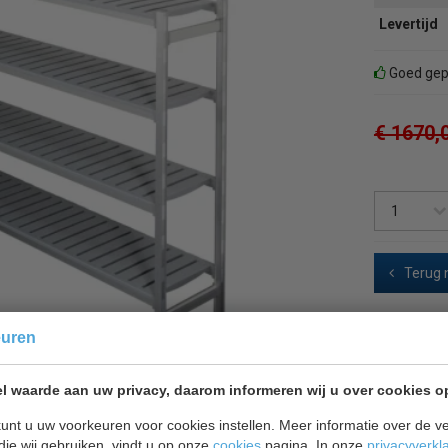
Levertijd
Goed gepr
€ 1670,
Terug 
euren
l waarde aan uw privacy, daarom informeren wij u over cookies o
unt u uw voorkeuren voor cookies instellen. Meer informatie over de ve
die wij gebruiken, vindt u op onze
cookies
pagina. In onze
privacyverkl