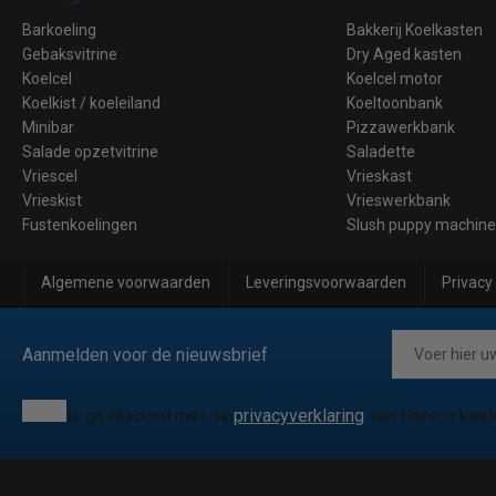
Barkoeling
Bakkerij Koelkasten
Gebaksvitrine
Dry Aged kasten
Koelcel
Koelcel motor
Koelkist / koeleiland
Koeltoonbank
Minibar
Pizzawerkbank
Salade opzetvitrine
Saladette
Vriescel
Vrieskast
Vrieskist
Vrieswerkbank
Fustenkoelingen
Slush puppy machin
Algemene voorwaarden
Leveringsvoorwaarden
Privacy
Aanmelden voor de nieuwsbrief
Ik ga akkoord met de
privacyverklaring
van Horeca koel