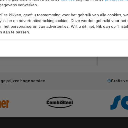
gegevens verwerken.
" te klikken, geeft u toestemming voor het gebruik van alle cookies, 
lytische en advertentie/trackingcookies. Deze worden gebruikt voor het
 het personaliseren van advertenties. Wilt u dit niet, klik dan op "Inst
l / vries cel 7489.2200
n aan te passen.
 zijn, of een L vorm, of een U vorm zijn.
ge prijzen hoge service
Gratis v