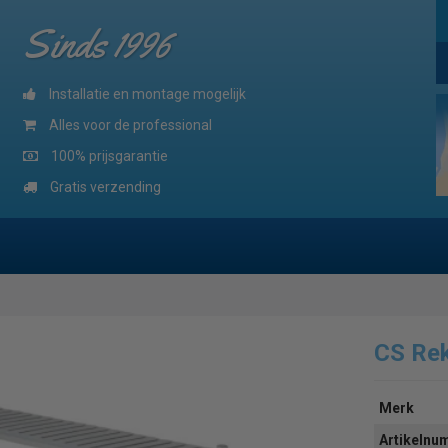
Sinds 1996
Installatie en montage mogelijk
Alles voor de professional
100% prijsgarantie
Gratis verzending
CS Re
Merk
Artikeln