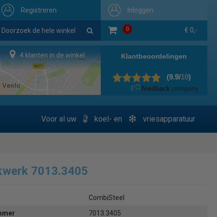
Registreren
Inloggen
0
€ 0,-
4 klanten in de winkel
Voor al uw
koel- en
vriesapparatuur
kwerk 7013.3405
CombiSteel
ummer
7013.3405