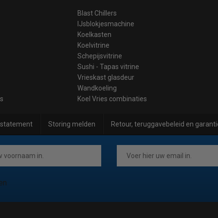
Blast Chillers
IJsblokjesmachine
Koelkasten
Koelvitrine
Schepijsvitrine
Sushi - Tapas vitrine
Vrieskast glasdeur
Wandkoeling
es
Koel Vries combinaties
 statement
Storing melden
Retour, teruggavebeleid en garanti
en