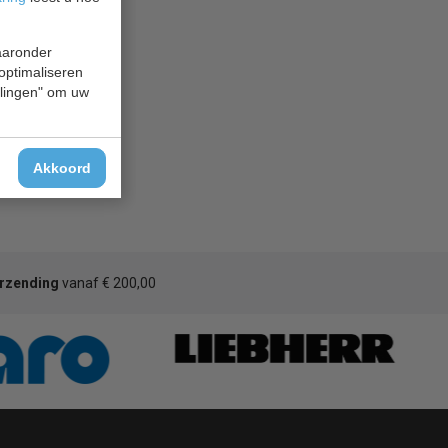
waaronder
 optimaliseren
ellingen" om uw
Akkoord
erzending
vanaf € 200,00