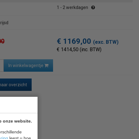
1 - 2 werkdagen
ijsd
€ 1169,00
00
(exc. BTW)
€ 1414,50 (inc. BTW)
In winkelwagentje
naar overzicht
p onze website.
rschillende
aring
leest u hoe