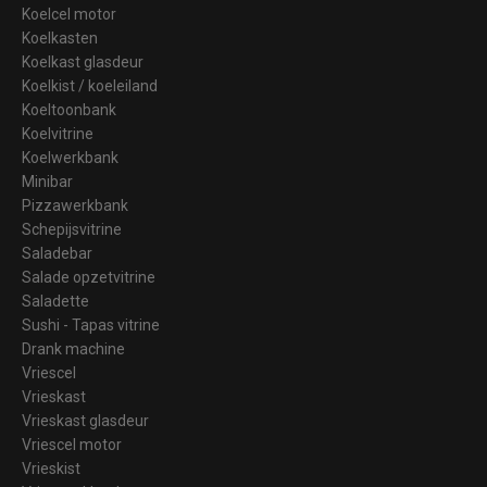
Koelcel motor
Koelkasten
Koelkast glasdeur
Koelkist / koeleiland
Koeltoonbank
Koelvitrine
Koelwerkbank
Minibar
Pizzawerkbank
Schepijsvitrine
Saladebar
Salade opzetvitrine
Saladette
Sushi - Tapas vitrine
Drank machine
Vriescel
Vrieskast
Vrieskast glasdeur
Vriescel motor
Vrieskist