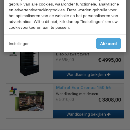
gebruik van alle cookies, waaronder functionele, analytische
Mafirol Cronus 130 66
en advertentie/trackingcookies. Deze worden gebruikt voor
Wandkoeling
het optimaliseren van de website en het personaliseren van
€ 4096,00
€ 5390,00
advertenties. Wilt u dit niet, klik dan op "Instellingen" om uw
cookievoorkeuren aan te passen.
Wandkoeling bekijken
Instellingen
Akkoord
Mafirol MCB200
Diep 63 zwart zwart
€ 4995,00
€ 6695,00
Wandkoeling bekijken
Mafirol Eco Cronus 150 66
Wandkoeling met deuren
€ 3808,00
€ 5010,00
Wandkoeling bekijken