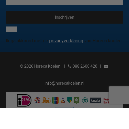
Inschrijven
Ik ga akkoord met de
privacyverklaring
van Horeca koelen
© 2026 Horeca Koelen
|
088 2600 420
|
info@horecakoelen.nl