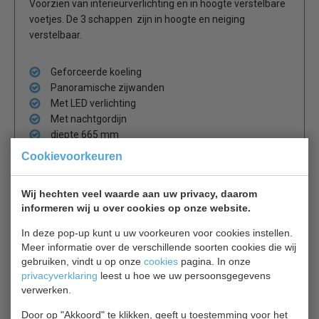
Voorzien van interieurverlichting en in hoogte verstelbare
voetjes. De 3 schappen zijn in hoogte en neiging
verstelbaar.
Geforceerde koeling
Panoramische zijwanden
Met LED verlichting
Met nachtgordijn
diepte 665 mm
Cookievoorkeuren
Wij hechten veel waarde aan uw privacy, daarom
Is dit iets voor jou?
informeren wij u over cookies op onze website.
In deze pop-up kunt u uw voorkeuren voor cookies instellen.
Tefcold MC+B150S
Meer informatie over de verschillende soorten cookies die wij
Wandkoeling
gebruiken, vindt u op onze
cookies
pagina. In onze
€ 5069,00
€ 6850,00
privacyverklaring
leest u hoe we uw persoonsgegevens
verwerken.
Wandkoeling bekijken
Door op "Akkoord" te klikken, geeft u toestemming voor het