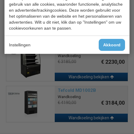
gebruik van alle cookies, waaronder functionele, analytische
CS 7350.0085 Jax 2.6
en advertentie/trackingcookies. Deze worden gebruikt voor
Wandkoeling zonder motor
het optimaliseren van de website en het personaliseren van
€ 6864,00
€ 9805,00
advertenties. Wilt u dit niet, klik dan op "Instellingen" om uw
cookievoorkeuren aan te passen.
Wandkoeling bekijken
Instellingen
Akkoord
Combisteel 7080.0005
Wandkoeling
€ 2230,00
€ 3185,00
Wandkoeling bekijken
Tefcold MD1002B
Wandkoeling
€ 3184,00
€ 4190,00
Wandkoeling bekijken