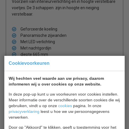
Voorzien van interieurverlichting en in hoogte verstelbare
voetjes. De 3 schappen zijn in hoogte en neiging
verstelbaar.
Geforceerde koeling
Panoramische zijwanden
Met LED verlichting
Met nachtgordijn
diepte 665 mm
Cookievoorkeuren
Wij hechten veel waarde aan uw privacy, daarom
Is dit iets voor jou?
informeren wij u over cookies op onze website.
In deze pop-up kunt u uw voorkeuren voor cookies instellen.
Mafirol MCWB90H
Meer informatie over de verschillende soorten cookies die wij
Wandkoeling
gebruiken, vindt u op onze
cookies
pagina. In onze
€ 3249,00
€ 4395,00
privacyverklaring
leest u hoe we uw persoonsgegevens
verwerken.
Wandkoeling bekijken
Door op "Akkoord" te klikken, geeft u toestemming voor het