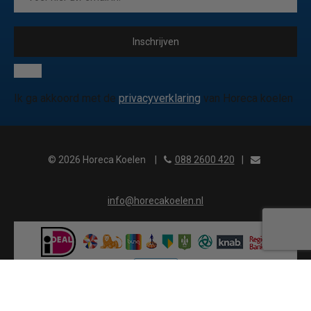
Inschrijven
Ik ga akkoord met de
privacyverklaring
van Horeca koelen
© 2026 Horeca Koelen
|
088 2600 420
|
info@horecakoelen.nl