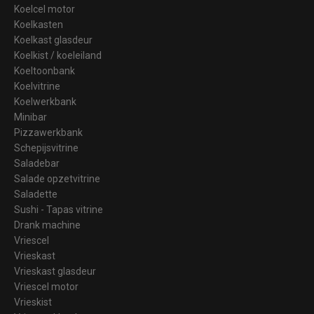
Koelcel motor
Koelkasten
Koelkast glasdeur
Koelkist / koeleiland
Koeltoonbank
Koelvitrine
Koelwerkbank
Minibar
Pizzawerkbank
Schepijsvitrine
Saladebar
Salade opzetvitrine
Saladette
Sushi - Tapas vitrine
Drank machine
Vriescel
Vrieskast
Vrieskast glasdeur
Vriescel motor
Vrieskist