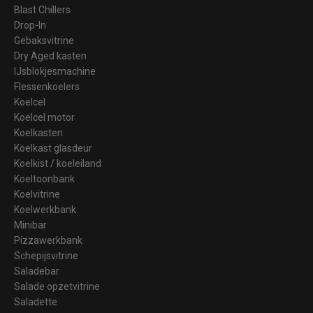
Blast Chillers
Drop-In
Gebaksvitrine
Dry Aged kasten
IJsblokjesmachine
Flessenkoelers
Koelcel
Koelcel motor
Koelkasten
Koelkast glasdeur
Koelkist / koeleiland
Koeltoonbank
Koelvitrine
Koelwerkbank
Minibar
Pizzawerkbank
Schepijsvitrine
Saladebar
Salade opzetvitrine
Saladette