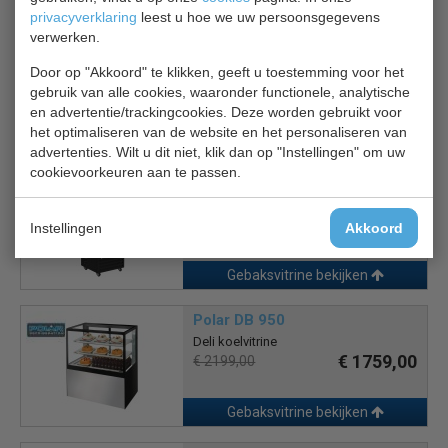
privacyverklaring
leest u hoe we uw persoonsgegevens
verwerken.
Opera 120
Gebaksvitrine
Door op "Akkoord" te klikken, geeft u toestemming voor het
€ 1672,00
€ 2200,00
gebruik van alle cookies, waaronder functionele, analytische
en advertentie/trackingcookies. Deze worden gebruikt voor
het optimaliseren van de website en het personaliseren van
Gebaksvitrine bekijken
advertenties. Wilt u dit niet, klik dan op "Instellingen" om uw
cookievoorkeuren aan te passen.
CS 7450.0845
Gebaksvitrine
€ 2002,00
€ 2860,00
Instellingen
Akkoord
Gebaksvitrine bekijken
Polar DB 950
Deli koelvitrine
€ 1759,00
€ 2199,00
Gebaksvitrine bekijken