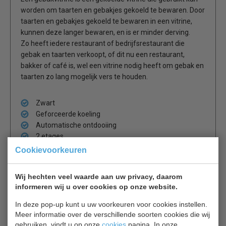
worden om taarten en gebakjes gekoeld te bewaren. Door
taarten en gebakjes gekoeld te bewaren in een vitrine,
kunnen deze langer bewaren, en is er minder derving.
Zo heeft iedere restaurant of bedrijfsrestaurant die
gebak en taarten verkoopt, of dit nu een restaurant,
bakker of café is, wel een vitrine nodig heeft om gebak en
taarten zo lang mogelijk vers te houden.
Zwart
Geforceerde koeling
Automatische ontdooiing
2 etages
Dubbel glas
Cookievoorkeuren
Wij hechten veel waarde aan uw privacy, daarom
informeren wij u over cookies op onze website.
In deze pop-up kunt u uw voorkeuren voor cookies instellen.
Meer informatie over de verschillende soorten cookies die wij
Is dit iets voor jou?
gebruiken, vindt u op onze
cookies
pagina. In onze