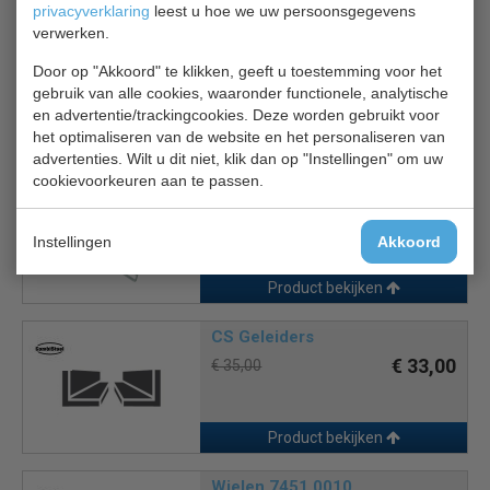
privacyverklaring
leest u hoe we uw persoonsgegevens
Gewicht: 130 kg bruto
verwerken.
Door op "Akkoord" te klikken, geeft u toestemming voor het
gebruik van alle cookies, waaronder functionele, analytische
en advertentie/trackingcookies. Deze worden gebruikt voor
Gerelateerde producten
het optimaliseren van de website en het personaliseren van
advertenties. Wilt u dit niet, klik dan op "Instellingen" om uw
cookievoorkeuren aan te passen.
CS Rooster 7450.0505
Rooster
€ 26,00
€ 27,00
Instellingen
Akkoord
Product bekijken
CS Geleiders
€ 33,00
€ 35,00
Product bekijken
Wielen 7451.0010