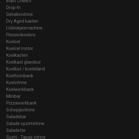
Blast Chillers
Drop-In
Gebaksvitrine
Dry Aged kasten
IJsblokjesmachine
Flessenkoelers
Koelcel
Koelcel motor
Koelkasten
Koelkast glasdeur
Koelkist / koeleiland
Koeltoonbank
Koelvitrine
Koelwerkbank
Minibar
Pizzawerkbank
Schepijsvitrine
Saladebar
Salade opzetvitrine
Saladette
Sushi - Tapas vitrine