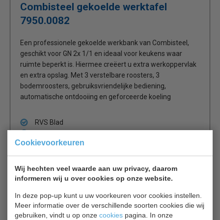
Combisteel gekoelde werktafel
7950.0082
Een professionele gekoelde werkbank van Combisteel,
geschikt voor GN 2x 1/1 en ideaal voor keukens waar
ruimte beperkt is. Hiermee creëert u extra werkoppervlak
en extra opslag. Met 3 verstelbare roosters, 3
bodemroosters, gebruiksvriendelijke bediening,
automatische ontdooiing en geforceerde koeling
RVS Blad
1 rooster en 2 rails per deur
Cookievoorkeuren
Geforceerde koeling
Materiaal: buiten roestvrij staal. binnenzijde
aluminium
Wij hechten veel waarde aan uw privacy, daarom
Aan 3 zijden Ingeschuimde verdamper
informeren wij u over cookies op onze website.
Digitale temperatuurregeling
In deze pop-up kunt u uw voorkeuren voor cookies instellen.
Automatische ontdooiing.
Meer informatie over de verschillende soorten cookies die wij
Temperatuur: + 2 ° C / + 8 ° C
gebruiken, vindt u op onze
cookies
pagina. In onze
koelmiddel R134 A