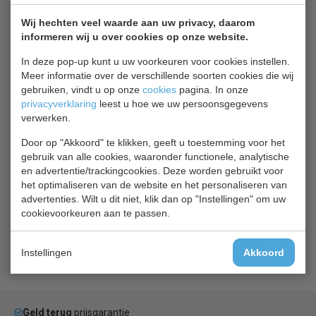
geschikt voor GN 2x 1/1 en ideaal voor keukens waar
Wij hechten veel waarde aan uw privacy, daarom
ruimte beperkt is. Hiermee creëert u extra werkoppervlak
informeren wij u over cookies op onze website.
en extra opslag. Met 2 verstelbare roosters,
gebruiksvriendelijke bediening, automatische ontdooiing
In deze pop-up kunt u uw voorkeuren voor cookies instellen.
Meer informatie over de verschillende soorten cookies die wij
en geforceerde koeling.
gebruiken, vindt u op onze
cookies
pagina. In onze
privacyverklaring
leest u hoe we uw persoonsgegevens
Zeer geschikt voor uw horeca keuken
verwerken.
Door op "Akkoord" te klikken, geeft u toestemming voor het
Gerelateerde producten
gebruik van alle cookies, waaronder functionele, analytische
en advertentie/trackingcookies. Deze worden gebruikt voor
het optimaliseren van de website en het personaliseren van
Rooster + houders
advertenties. Wilt u dit niet, klik dan op "Instellingen" om uw
Rooster + houders
cookievoorkeuren aan te passen.
€ 62,00
€ 65,00
Instellingen
Akkoord
Product bekijken
Geld terug
prijsgarantie