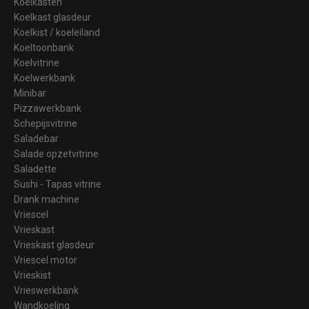
Koelkasten
Koelkast glasdeur
Koelkist / koeleiland
Koeltoonbank
Koelvitrine
Koelwerkbank
Minibar
Pizzawerkbank
Schepijsvitrine
Saladebar
Salade opzetvitrine
Saladette
Sushi - Tapas vitrine
Drank machine
Vriescel
Vrieskast
Vrieskast glasdeur
Vriescel motor
Vrieskist
Vrieswerkbank
Wandkoeling