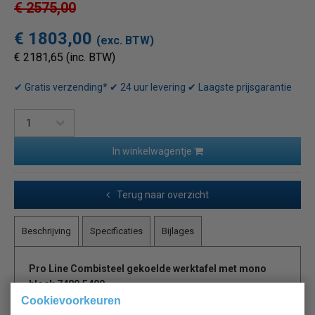
€ 2575,00
€ 1803,00
(exc. BTW)
€ 2181,65 (inc. BTW)
✔ Gratis verzending* ✔ 24 uur levering ✔ Laagste prijsgarantie
In winkelwagentje
Terug naar overzicht
Beschrijving
Specificaties
Bijlages
Pro Line Combisteel
gekoelde werktafel met mono
block 7489.5400
Cookievoorkeuren
Een professionele gekoelde werkbank van Combisteel,