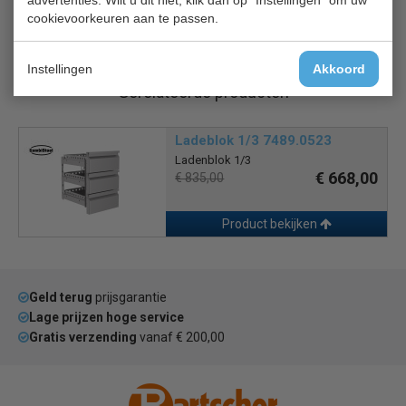
cookievoorkeuren aan te passen.
Optie: Laden blokken, wielen, extra roosters.
Instellingen
Akkoord
Gerelateerde producten
Ladeblok 1/3 7489.0523
Ladenblok 1/3
€ 668,00
€ 835,00
Product bekijken
Geld terug
prijsgarantie
Lage prijzen hoge service
Gratis verzending
vanaf € 200,00