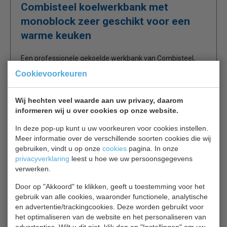
Combisteel koelwerkbank met
monoblock zeer geschikt voor een
warme keuken
Een professionele gekoelde werkbank van Combisteel,
ideaal voor keukens waar ruimte beperkt is. Hiermee
Cookievoorkeuren
creëert u extra werkoppervlak en extra opslag. Met
verstelbare roosters, 2 bodemroosters,
Wij hechten veel waarde aan uw privacy, daarom
gebruiksvriendelijke bediening, automatische ontdooiing
informeren wij u over cookies op onze website.
en geforceerde koeling.
Ideaal voor iedere Horeca keuken.
In deze pop-up kunt u uw voorkeuren voor cookies instellen.
Meer informatie over de verschillende soorten cookies die wij
gebruiken, vindt u op onze
cookies
pagina. In onze
Omgevingstemperatuur +43ºC
privacyverklaring
leest u hoe we uw persoonsgegevens
Isolatie 60 mm
verwerken.
Incl. 1 rooster en geleiderset per deur
Capaciteit 8 geleiders per deur, variabel 40/80/10
Door op "Akkoord" te klikken, geeft u toestemming voor het
mm
gebruik van alle cookies, waaronder functionele, analytische
en advertentie/trackingcookies. Deze worden gebruikt voor
Automatische ontdooiing
het optimaliseren van de website en het personaliseren van
Monoblock
advertenties. Wilt u dit niet, klik dan op "Instellingen" om uw