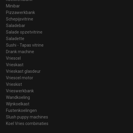
Minibar
Pizzawerkbank
Schepijsvitrine
Saladebar
Salade opzetvitrine
Saladette
Sushi - Tapas vitrine
Drank machine
Vriescel
Vrieskast
Vrieskast glasdeur
Vriescel motor
Vrieskist
Vrieswerkbank
Wandkoeling
Wijnkoelkast
Fustenkoelingen
Slush puppy machines
Koel Vries combinaties