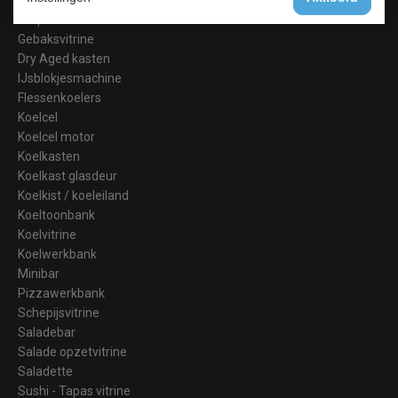
Blast Chillers
Drop-In
Gebaksvitrine
Dry Aged kasten
IJsblokjesmachine
Flessenkoelers
Koelcel
Koelcel motor
Koelkasten
Koelkast glasdeur
Koelkist / koeleiland
Koeltoonbank
Koelvitrine
Koelwerkbank
Minibar
Pizzawerkbank
Schepijsvitrine
Saladebar
Salade opzetvitrine
Saladette
Sushi - Tapas vitrine