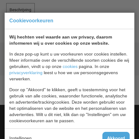
Beschrijving
Cookievoorkeuren
Geleiderset 7950.5032
Wij hechten veel waarde aan uw privacy, daarom
informeren wij u over cookies op onze website.
Geld terug
prijsgarantie
In deze pop-up kunt u uw voorkeuren voor cookies instellen.
Lage prijzen hoge service
Meer informatie over de verschillende soorten cookies die wij
Gratis verzending
vanaf € 200,00
gebruiken, vindt u op onze
cookies
pagina. In onze
privacyverklaring
leest u hoe we uw persoonsgegevens
verwerken.
Door op "Akkoord" te klikken, geeft u toestemming voor het
gebruik van alle cookies, waaronder functionele, analytische
en advertentie/trackingcookies. Deze worden gebruikt voor
het optimaliseren van de website en het personaliseren van
Categorieën
advertenties. Wilt u dit niet, klik dan op "Instellingen" om uw
cookievoorkeuren aan te passen.
Barkoeling
Bakkerij Koelkasten
Instellingen
Akkoord