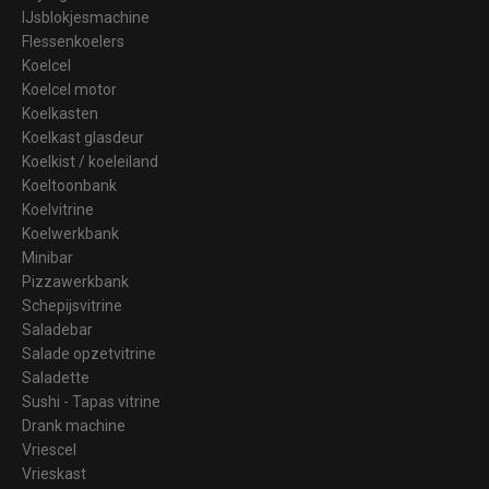
IJsblokjesmachine
Flessenkoelers
Koelcel
Koelcel motor
Koelkasten
Koelkast glasdeur
Koelkist / koeleiland
Koeltoonbank
Koelvitrine
Koelwerkbank
Minibar
Pizzawerkbank
Schepijsvitrine
Saladebar
Salade opzetvitrine
Saladette
Sushi - Tapas vitrine
Drank machine
Vriescel
Vrieskast