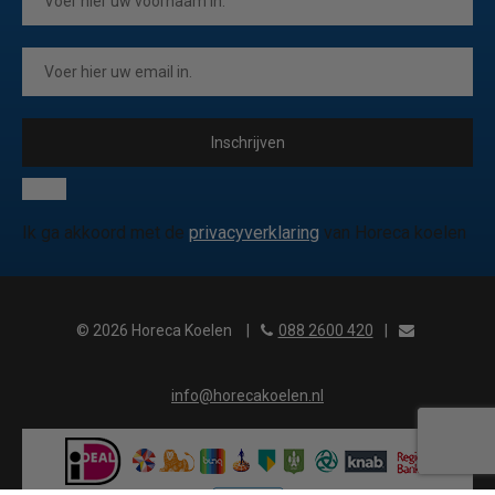
Inschrijven
Ik ga akkoord met de
privacyverklaring
van Horeca koelen
© 2026 Horeca Koelen
|
088 2600 420
|
info@horecakoelen.nl