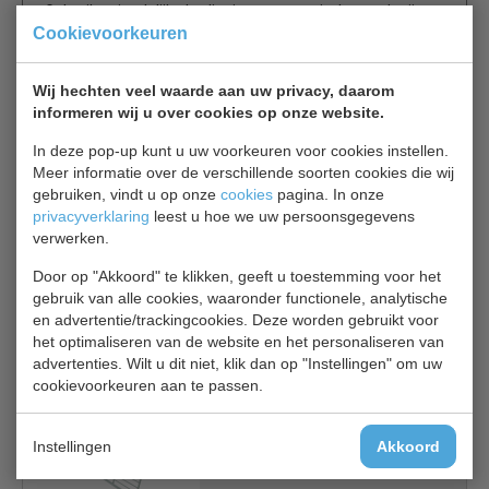
Gebruiksvriendelijke bediening, automatische ontdooiing
Cookievoorkeuren
en statische koeling.
Wij hechten veel waarde aan uw privacy, daarom
Statische koeling
informeren wij u over cookies op onze website.
In deze pop-up kunt u uw voorkeuren voor cookies instellen.
Meer informatie over de verschillende soorten cookies die wij
gebruiken, vindt u op onze
cookies
pagina. In onze
Gerelateerde producten
privacyverklaring
leest u hoe we uw persoonsgegevens
verwerken.
CS Geleiderset 7450.0512
Door op "Akkoord" te klikken, geeft u toestemming voor het
Extra geleiderset
gebruik van alle cookies, waaronder functionele, analytische
€ 19,00
€ 20,00
en advertentie/trackingcookies. Deze worden gebruikt voor
het optimaliseren van de website en het personaliseren van
Product bekijken
advertenties. Wilt u dit niet, klik dan op "Instellingen" om uw
cookievoorkeuren aan te passen.
CS Rooster 7450.0505
Rooster
Instellingen
Akkoord
€ 26,00
€ 27,00