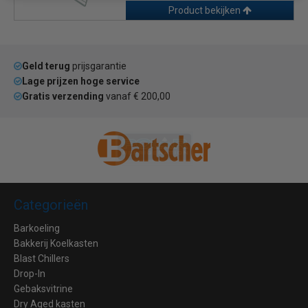
Product bekijken
Geld terug
prijsgarantie
Lage prijzen hoge service
Gratis verzending
vanaf € 200,00
Categorieën
Barkoeling
Bakkerij Koelkasten
Blast Chillers
Drop-In
Gebaksvitrine
Dry Aged kasten