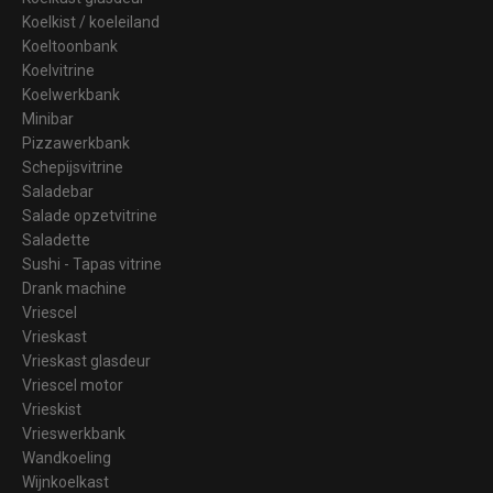
Koelkist / koeleiland
Koeltoonbank
Koelvitrine
Koelwerkbank
Minibar
Pizzawerkbank
Schepijsvitrine
Saladebar
Salade opzetvitrine
Saladette
Sushi - Tapas vitrine
Drank machine
Vriescel
Vrieskast
Vrieskast glasdeur
Vriescel motor
Vrieskist
Vrieswerkbank
Wandkoeling
Wijnkoelkast