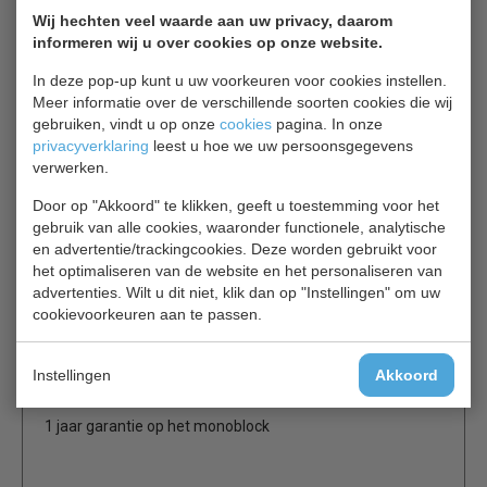
Wij hechten veel waarde aan uw privacy, daarom
Combisteel monoblok koelunits zijn compleet voor
informeren wij u over cookies op onze website.
gemonteerd voor een snelle montage in koelcellen. Ze
bestaan uit een compressor, condensor, regelpaneel en
In deze pop-up kunt u uw voorkeuren voor cookies instellen.
een verdamper-deel aan de binnenunit. De panelen van
Meer informatie over de verschillende soorten cookies die wij
de buitenunit zijn simpel te verwijderen t.b.v het
gebruiken, vindt u op onze
cookies
pagina. In onze
privacyverklaring
leest u hoe we uw persoonsgegevens
onderhoud. Automatische elektrische ontdooiing zorgt
verwerken.
ervoor dat de verdamper ijsvrij blijft.
Door op "Akkoord" te klikken, geeft u toestemming voor het
Temperatuur 0 ºC / +10 ºC
gebruik van alle cookies, waaronder functionele, analytische
en advertentie/trackingcookies. Deze worden gebruikt voor
Digitale regeling en temperatuur uitlezing
het optimaliseren van de website en het personaliseren van
Verlichting en deur schakelaar.
advertenties. Wilt u dit niet, klik dan op "Instellingen" om uw
Automatische elektrische ontdooiing
cookievoorkeuren aan te passen.
Koudemiddel R404a
Optie: zwaardere motor
Let op, foto motor kan afwijken
Instellingen
Akkoord
1 jaar garantie op het monoblock