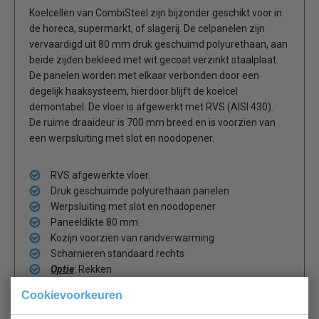
Koelcellen van CombiSteel zijn bijzonder geschikt voor in
de horeca, supermarkt, of slagerij. De celpanelen zijn
vervaardigd uit 80 mm druk geschuimd polyurethaan, aan
beide zijden bekleed met wit gecoat verzinkt staalplaat.
De panelen worden met elkaar verbonden door een
degelijk haaksysteem, hierdoor blijft de koelcel
demontabel. De vloer is afgewerkt met RVS (AISI 430).
De ruime draaideur is 700 mm breed en is voorzien van
een werpsluiting met slot en noodopener.
RVS afgewerkte vloer.
Druk geschuimde polyurethaan panelen
Werpsluiting met slot en noodopener
Paneeldikte 80 mm.
Kozijn voorzien van randverwarming
Scharnieren standaard rechts
Optie
: Rekken
Cookievoorkeuren
Monoblok 7492.0005