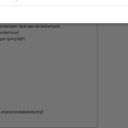
oor een snelle montage in koelcellen.
verdamper-deel aan de binnenunit.
 onderhoud.
ijsvrij blijft.
rkend installatiebedrijf.