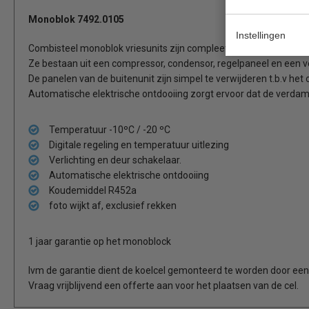
Monoblok 7492.0105
Instellingen
Combisteel monoblok vriesunits zijn compleet voor gemonteerd v
Ze bestaan uit een compressor, condensor, regelpaneel en een 
De panelen van de buitenunit zijn simpel te verwijderen t.b.v het
Automatische elektrische ontdooiing zorgt ervoor dat de verdamper 
Temperatuur -10ºC / -20 ºC
Digitale regeling en temperatuur uitlezing
Verlichting en deur schakelaar.
Automatische elektrische ontdooiing
Koudemiddel R452a
foto wijkt af, exclusief rekken
1 jaar garantie op het monoblock
Ivm de garantie dient de koelcel gemonteerd te worden door een e
Vraag vrijblijvend een offerte aan voor het plaatsen van de cel.