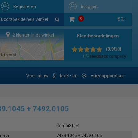
Registreren
Inloggen
0
€ 0,-
2 klanten in de winkel
Voor al uw
koel- en
vriesapparatuur
89.1045 + 7492.0105
CombiSteel
ummer
7489.1045 + 7492.0105