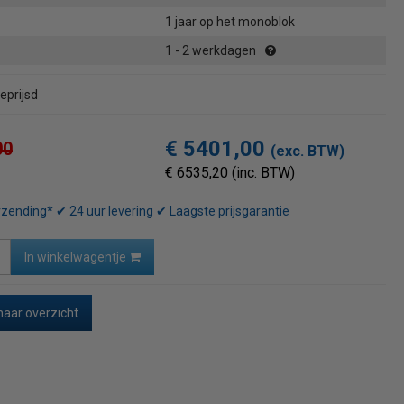
1 jaar op het monoblok
1 - 2 werkdagen
eprijsd
€ 5401,00
00
(exc. BTW)
€ 6535,20 (inc. BTW)
rzending* ✔ 24 uur levering ✔ Laagste prijsgarantie
In winkelwagentje
naar overzicht