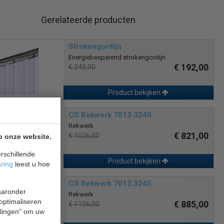
Gerelateerde producten
Strokengordijn
Energiebesparend strokengordijn
€ 192,00
€ 240,00
Product bekijken
CS Rekwerk 7013.3240
Rekwerk
€ 821,00
€ 1026,00
p onze website.
rschillende
Product bekijken
aring
leest u hoe
CS Rekwerk 7013.3245
waaronder
Rekwerk
 optimaliseren
€ 885,00
€ 1106,00
ellingen" om uw