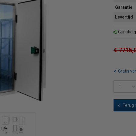
Garantie
Levertijd
Gunstig g
€ 7715,
✔ Gratis ve
Terug 