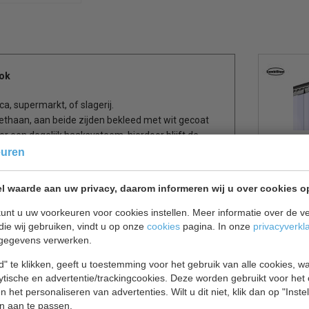
lok
a, supermarkt, of slagerij.
ethaan, aan beide zijden bekleed met wit gecoat
r een degelijk haaksysteem, hierdoor blijft de
e ruime draaideur is 700 mm breed en is voorzien
euren
l waarde aan uw privacy, daarom informeren wij u over cookies o
unt u uw voorkeuren voor cookies instellen. Meer informatie over de ve
die wij gebruiken, vindt u op onze
cookies
pagina. In onze
privacyverkl
gegevens verwerken.
" te klikken, geeft u toestemming voor het gebruik van alle cookies, 
lytische en advertentie/trackingcookies. Deze worden gebruikt voor het
 het personaliseren van advertenties. Wilt u dit niet, klik dan op "Inst
n aan te passen.