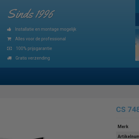
Sinds 1996
Installatie en montage mogelijk
Alles voor de professional
100% prijsgarantie
Gratis verzending
CS 74
Merk
Artikeln