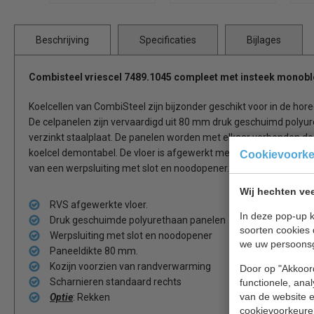
Beschrijving
Specificaties
Bijlages
Combisteel vriescel
7489.1045
compleet
met insteek monob
Koelcellen van CombiSteel zijn bijzonder geschikt voor in de horec
De celpanelen zijn vervaardigd uit 80 mm druk geschuimd polyur
verzinkt staalplaat. De panelen worden met elkaar verbonden doo
koelcel demontabel. De vloer is afgewerkt met RVS (AISI 430). D
Cookievoork
van een werpsluiting met slot en noodopener.
Wij hechten vee
RVS afgewerkte vloer.
In deze pop-up k
Druk geschuimde polyurethaan panelen
soorten cookies 
Werpsluiting met slot en noodopener
we uw persoons
Paneeldikte 80 mm.
Kozijn voorzien van randverwarming
Door op "Akkoord
Scharnieren standaard rechts
functionele, ana
van de website en
Optie
: Rekken
cookievoorkeure