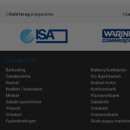
Geld terug
prijsgarantie
La
Categorieën
Barkoeling
Bakkerij Koelkasten
Gebaksvitrine
Dry Aged kasten
Koelcel
Koelcel motor
Koelkist / koeleiland
Koeltoonbank
Minibar
Pizzawerkbank
Salade opzetvitrine
Saladette
Vriescel
Vrieskast
Vrieskist
Vrieswerkbank
Fustenkoelingen
Slush puppy machin