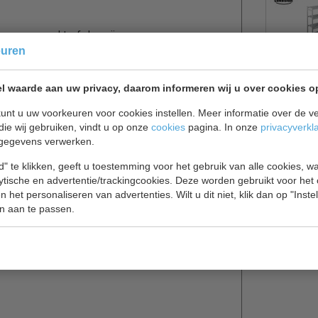
a, supermarkt, of slagerij.
ethaan, aan beide zijden bekleed met wit gecoat
euren
r een degelijk haaksysteem, hierdoor blijft de
e ruime draaideur is 700 mm breed en is voorzien
l waarde aan uw privacy, daarom informeren wij u over cookies o
unt u uw voorkeuren voor cookies instellen. Meer informatie over de ve
die wij gebruiken, vindt u op onze
cookies
pagina. In onze
privacyverkl
gegevens verwerken.
" te klikken, geeft u toestemming voor het gebruik van alle cookies, 
lytische en advertentie/trackingcookies. Deze worden gebruikt voor het
 het personaliseren van advertenties. Wilt u dit niet, klik dan op "Inst
n aan te passen.