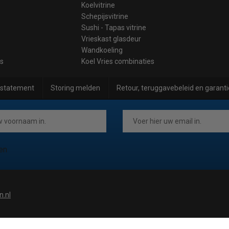
Koelvitrine
Schepijsvitrine
Sushi - Tapas vitrine
Vrieskast glasdeur
Wandkoeling
es
Koel Vries combinaties
 statement
Storing melden
Retour, teruggavebeleid en garanti
en
n.nl