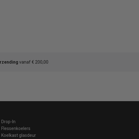
erzending
vanaf € 200,00
Drop-In
Flessenkoelers
Koelkast glasdeur