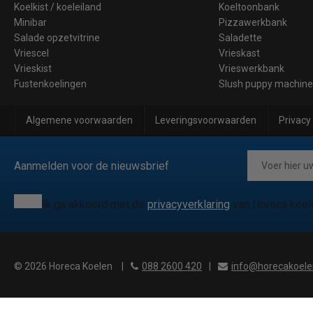
Koelkist / koeleiland
Koeltoonbank
Minibar
Pizzawerkbank
Salade opzetvitrine
Saladette
Vriescel
Vrieskast
Vrieskist
Vrieswerkbank
Fustenkoelingen
Slush puppy machin
Algemene voorwaarden
Leveringsvoorwaarden
Privacy
Aanmelden voor de nieuwsbrief
Ik ga akkoord met de
privacyverklaring
van Horeca koel
© 2026 Horeca Koelen
|
088 2600 420
|
info@horecakoele
?>