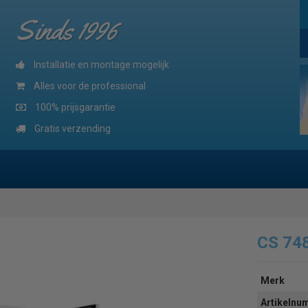
Sinds 1996
Installatie en montage mogelijk
Alles voor de professional
100% prijsgarantie
Gratis verzending
CS 74
Merk
Artikeln