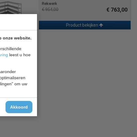
Rekwerk
€ 763,00
€ 954,00
Product bekijken
p onze website.
rschillende
aring
leest u hoe
waaronder
 optimaliseren
ellingen" om uw
Akkoord