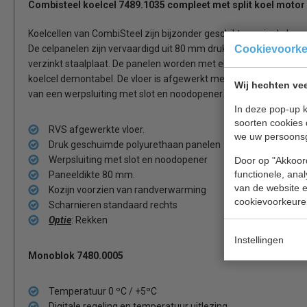
Combisteel koelcel
7489.1035
compleet
met split koel motor
Koelcellen van CombiSteel zijn bijzonder geschikt voor in de horec
De celpanelen zijn vervaardigd uit 80 mm druk geschuimd polyur
Cookievoork
verzinkt staalplaat. De panelen worden met elkaar verbonden doo
koelcel demontabel. De vloer is afgewerkt met RVS (AISI 430). D
Wij hechten vee
van een werpsluiting met slot en noodopener.
In deze pop-up k
soorten cookies 
RVS afgewerkte vloer.
we uw persoons
Druk geschuimde polyurethaan panelen
Werpsluiting met slot en noodopener
Door op "Akkoord
functionele, ana
Paneeldikte 80 mm.
van de website en
Kozijn voorzien van randverwarming
cookievoorkeure
Scharnieren standaard rechts
Optie
: Rekken
Instellingen
Monoblok 7480.0005
Temperatuur 0 ºC / +5ºC
Digitale regeling en temperatuur uitlezing