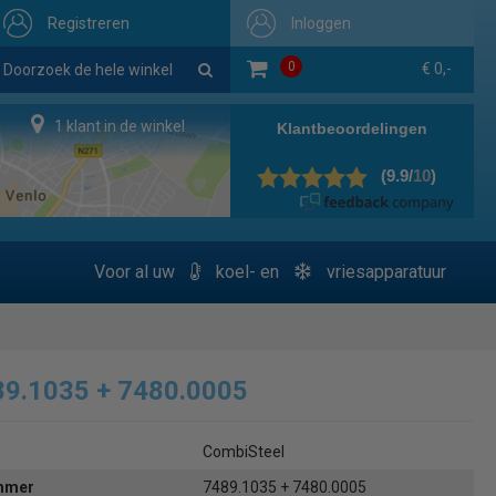
Registreren
Inloggen
0
€ 0,-
1 klant in de winkel
Voor al uw
koel- en
vriesapparatuur
89.1035 + 7480.0005
CombiSteel
ummer
7489.1035 + 7480.0005