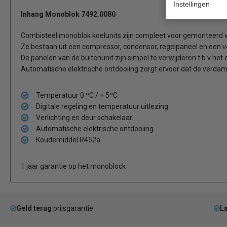
Instellingen
Inhang Monoblok 7492.0080
Combisteel monoblok koelunits zijn compleet voor gemonteerd vo
Ze bestaan uit een compressor, condensor, regelpaneel en een 
De panelen van de buitenunit zijn simpel te verwijderen t.b.v het
Automatische elektrische ontdooiing zorgt ervoor dat de verdamper 
Temperatuur 0 ºC / + 5ºC
Digitale regeling en temperatuur uitlezing
Verlichting en deur schakelaar.
Automatische elektrische ontdooiing
Koudemiddel R452a
1 jaar garantie op het monoblock
Geld terug
prijsgarantie
La