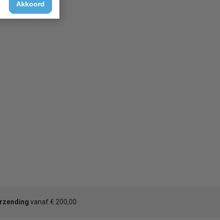
Akkoord
erzending
vanaf € 200,00