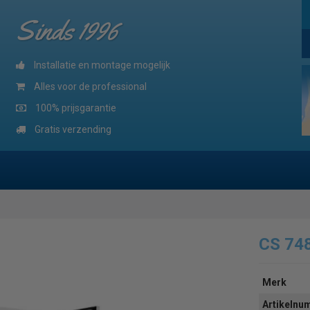
Sinds 1996
Installatie en montage mogelijk
Alles voor de professional
100% prijsgarantie
Gratis verzending
CS 74
Merk
Artikeln