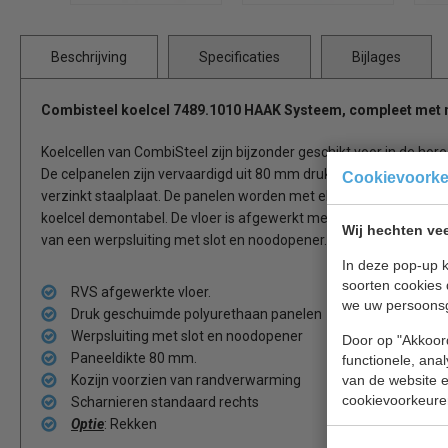
Beschrijving
Specificaties
Bijlages
Combisteel koelcel
7489.1010
HAAK Systeem, compleet
met 
Koelcellen van CombiSteel zijn bijzonder geschikt voor in de horec
De celpanelen zijn vervaardigd uit 80 mm druk geschuimd polyur
Cookievoork
verzinkt staalplaat. De panelen worden met elkaar verbonden doo
koelcel demontabel. De vloer is afgewerkt met RVS (AISI 430). D
Wij hechten vee
van een werpsluiting met slot en noodopener.
In deze pop-up k
soorten cookies 
RVS afgewerkte vloer.
we uw persoons
Druk geschuimde polyurethaan panelen
Werpsluiting met slot en noodopener
Door op "Akkoord
Paneeldikte 80 mm.
functionele, ana
van de website en
Kozijn voorzien van randverwarming
cookievoorkeure
Scharnieren standaard rechts
Optie
: Rekken