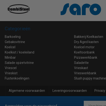
Categorieën
Barkoeling
Bakkerij Koelkasten
Gebaksvitrine
Dry Aged kasten
Koelcel
Koelcel motor
Koelkist / koeleiland
Koeltoonbank
Minibar
Pizzawerkbank
Salade opzetvitrine
Saladette
Vriescel
Vrieskast
Vrieskist
Vrieswerkbank
Fustenkoelingen
Slush puppy machin
Algemene voorwaarden
Leveringsvoorwaarden
Privacy