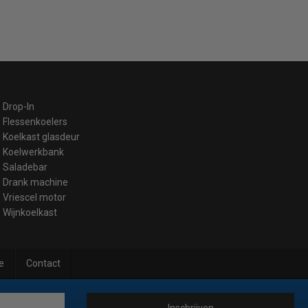
Drop-In
Flessenkoelers
Koelkast glasdeur
Koelwerkbank
Saladebar
Drank machine
Vriescel motor
Wijnkoelkast
e
Contact
Inschrijven