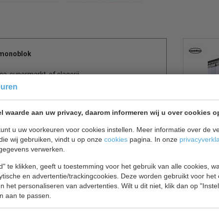
monoblok
a, supermarkt, of slagerij.
ethaan, aan beide zijden bekleed met wit gecoat
euren
r een degelijk haaksysteem, hierdoor blijft de
e ruime draaideur is 700 mm breed en is voorzien
l waarde aan uw privacy, daarom informeren wij u over cookies o
unt u uw voorkeuren voor cookies instellen. Meer informatie over de ve
die wij gebruiken, vindt u op onze
cookies
pagina. In onze
privacyverkl
gegevens verwerken.
" te klikken, geeft u toestemming voor het gebruik van alle cookies, 
lytische en advertentie/trackingcookies. Deze worden gebruikt voor het
 het personaliseren van advertenties. Wilt u dit niet, klik dan op "Inst
n aan te passen.