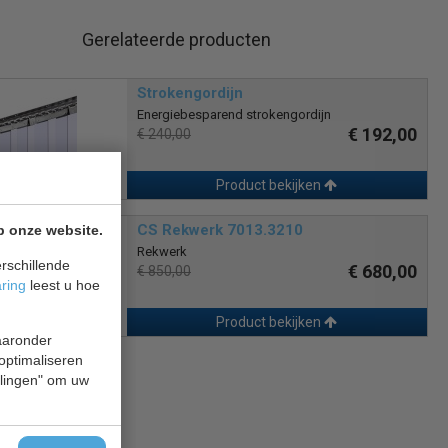
Gerelateerde producten
Strokengordijn
Energiebesparend strokengordijn
€ 192,00
€ 240,00
Product bekijken
CS Rekwerk 7013.3210
p onze website.
Rekwerk
rschillende
€ 680,00
€ 850,00
aring
leest u hoe
Product bekijken
waaronder
 optimaliseren
ellingen" om uw