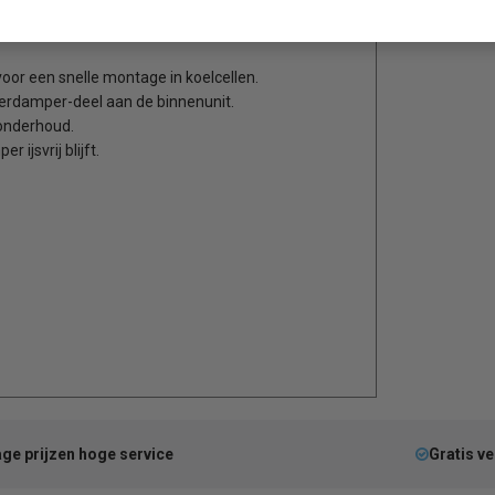
or een snelle montage in koelcellen.
verdamper-deel aan de binnenunit.
 onderhoud.
ijsvrij blijft.
ge prijzen hoge service
Gratis v