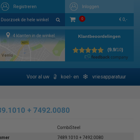
Registreren
Inloggen
0
€ 0,-
4 klanten in de winkel
Voor al uw
koel- en
vriesapparatuur
89.1010 + 7492.0080
CombiSteel
ummer
7489.1010 + 7492.0080