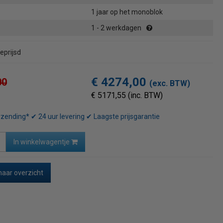
1 jaar op het monoblok
1 - 2 werkdagen
eprijsd
€ 4274,00
00
(exc. BTW)
€ 5171,55 (inc. BTW)
rzending* ✔ 24 uur levering ✔ Laagste prijsgarantie
In winkelwagentje
naar overzicht