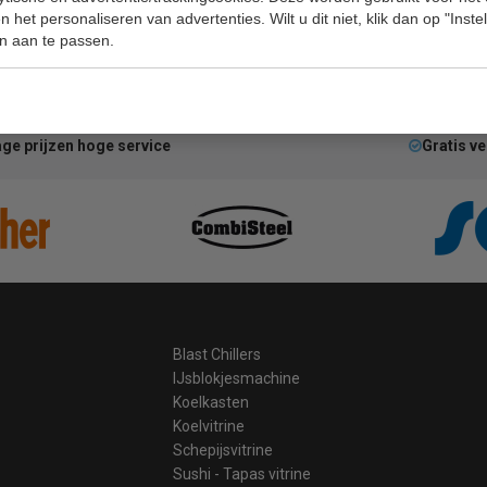
 het personaliseren van advertenties. Wilt u dit niet, klik dan op "Inst
n aan te passen.
ge prijzen hoge service
Gratis v
Blast Chillers
IJsblokjesmachine
Koelkasten
Koelvitrine
Schepijsvitrine
Sushi - Tapas vitrine