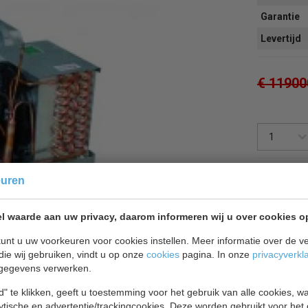
Garantie
Levertijd
€ 11900
Terug 
euren
l waarde aan uw privacy, daarom informeren wij u over cookies o
unt u uw voorkeuren voor cookies instellen. Meer informatie over de ve
die wij gebruiken, vindt u op onze
cookies
pagina. In onze
privacyverkl
gegevens verwerken.
" te klikken, geeft u toestemming voor het gebruik van alle cookies, 
lytische en advertentie/trackingcookies. Deze worden gebruikt voor het