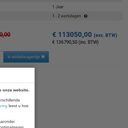
1 Jaar
1 - 2 werkdagen
€ 113050,00
0,00
(exc. BTW)
€ 136790,50 (inc. BTW)
In winkelwagentje
naar overzicht
p onze website.
rschillende
aring
leest u hoe
waaronder
 optimaliseren