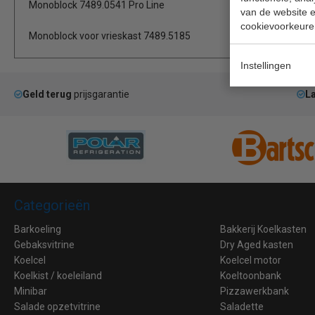
Monoblock 7489.0541 Pro Line
van de website en
cookievoorkeure
Monoblock voor vrieskast 7489.5185
Instellingen
Geld terug
prijsgarantie
La
Categorieën
Barkoeling
Bakkerij Koelkasten
Gebaksvitrine
Dry Aged kasten
Koelcel
Koelcel motor
Koelkist / koeleiland
Koeltoonbank
Minibar
Pizzawerkbank
Salade opzetvitrine
Saladette