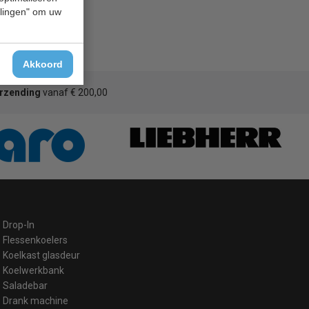
ellingen" om uw
Akkoord
erzending
vanaf € 200,00
Drop-In
Flessenkoelers
Koelkast glasdeur
Koelwerkbank
Saladebar
Drank machine