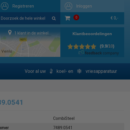
Registreren
Inloggen
0
€ 0,-
1 klant in de winkel
Voor al uw
koel- en
vriesapparatuur
89.0541
CombiSteel
ummer
7489.0541