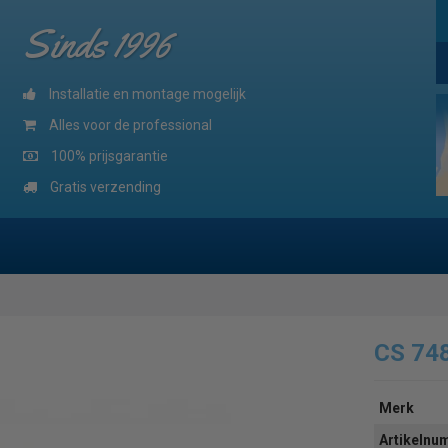
Sinds 1996
Installatie en montage mogelijk
Alles voor de professional
100% prijsgarantie
Gratis verzending
CS 74
Merk
Artikeln