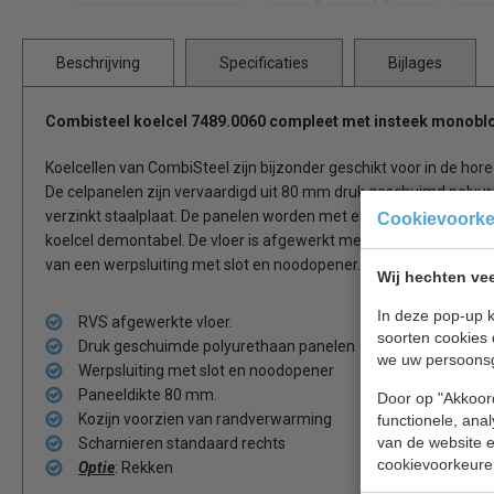
Beschrijving
Specificaties
Bijlages
Combisteel koelcel
7489.0060
compleet
met insteek monobl
Koelcellen van CombiSteel zijn bijzonder geschikt voor in de horec
De celpanelen zijn vervaardigd uit 80 mm druk geschuimd polyur
verzinkt staalplaat. De panelen worden met elkaar verbonden doo
Cookievoork
koelcel demontabel. De vloer is afgewerkt met RVS (AISI 430). D
van een werpsluiting met slot en noodopener.
Wij hechten vee
In deze pop-up k
RVS afgewerkte vloer.
soorten cookies 
Druk geschuimde polyurethaan panelen
we uw persoons
Werpsluiting met slot en noodopener
Paneeldikte 80 mm.
Door op "Akkoord
Kozijn voorzien van randverwarming
functionele, ana
van de website en
Scharnieren standaard rechts
cookievoorkeure
Optie
: Rekken