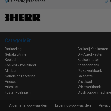
Geld terug
prijsgarantie
La
Categorieën
Barkoeling
Bakkerij Koelkasten
Gebaksvitrine
Dry Aged kasten
Koelcel
Koelcel motor
Koelkist / koeleiland
Koeltoonbank
Minibar
Pizzawerkbank
Salade opzetvitrine
Saladette
Vriescel
Vrieskast
Vrieskist
Vrieswerkbank
Fustenkoelingen
Slush puppy machin
Algemene voorwaarden
Leveringsvoorwaarden
Privacy