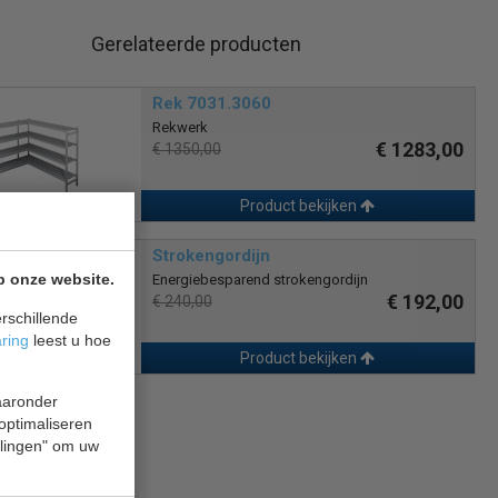
Gerelateerde producten
Rek 7031.3060
Rekwerk
€ 1283,00
€ 1350,00
Product bekijken
Strokengordijn
p onze website.
Energiebesparend strokengordijn
€ 192,00
€ 240,00
rschillende
aring
leest u hoe
Product bekijken
waaronder
 optimaliseren
ellingen" om uw