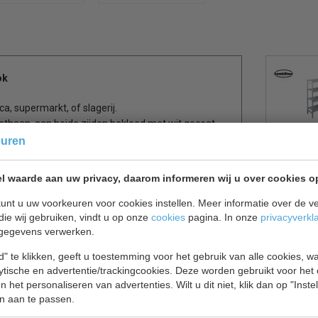
ok
a, supermarkt, of slagerij.
ethaan, aan beide zijden bekleed met wit gecoat
r een degelijk haaksysteem, hierdoor blijft de
euren
e ruime draaideur is 700 mm breed en is voorzien
l waarde aan uw privacy, daarom informeren wij u over cookies o
unt u uw voorkeuren voor cookies instellen. Meer informatie over de ve
die wij gebruiken, vindt u op onze
cookies
pagina. In onze
privacyverkl
gegevens verwerken.
" te klikken, geeft u toestemming voor het gebruik van alle cookies, 
lytische en advertentie/trackingcookies. Deze worden gebruikt voor het
 het personaliseren van advertenties. Wilt u dit niet, klik dan op "Inst
n aan te passen.