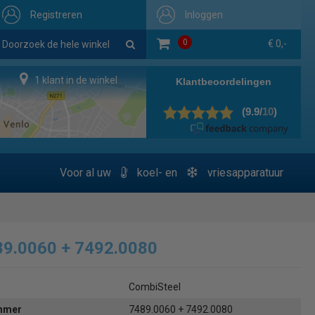
Registreren
Inloggen
0
€ 0,-
1 klant in de winkel
Voor al uw
koel- en
vriesapparatuur
89.0060 + 7492.0080
CombiSteel
ummer
7489.0060 + 7492.0080