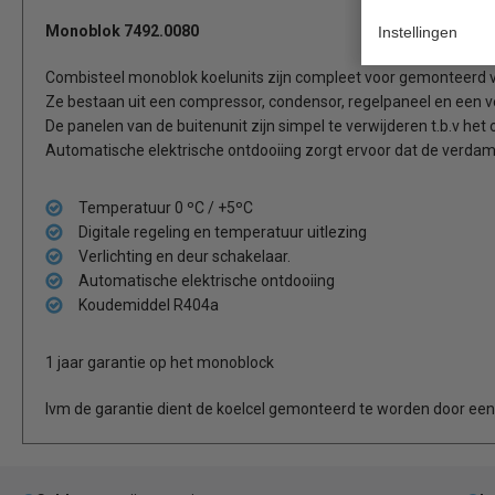
Monoblok 7492.0080
Instellingen
Combisteel monoblok koelunits zijn compleet voor gemonteerd vo
Ze bestaan uit een compressor, condensor, regelpaneel en een 
De panelen van de buitenunit zijn simpel te verwijderen t.b.v het
Automatische elektrische ontdooiing zorgt ervoor dat de verdamper 
Temperatuur 0 ºC / +5ºC
Digitale regeling en temperatuur uitlezing
Verlichting en deur schakelaar.
Automatische elektrische ontdooiing
Koudemiddel R404a
1 jaar garantie op het monoblock
Ivm de garantie dient de koelcel gemonteerd te worden door een e