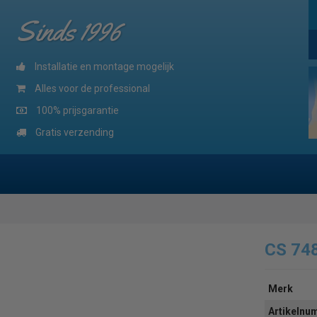
Sinds 1996
Installatie en montage mogelijk
Alles voor de professional
100% prijsgarantie
Gratis verzending
CS 74
Merk
Artikeln