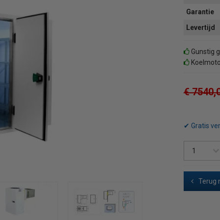
Garantie
Levertijd
Gunstig g
Koelmotor
€ 7540,
✔ Gratis ve
Terug 