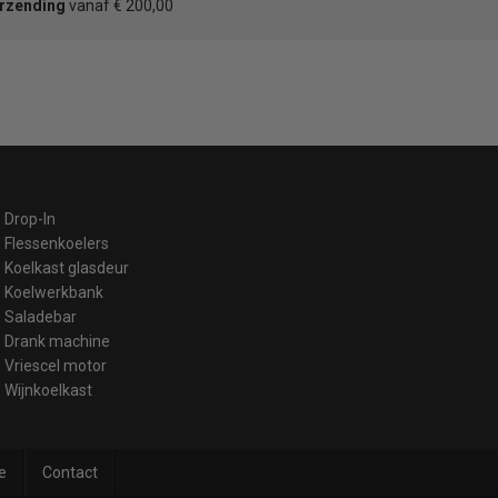
erzending
vanaf € 200,00
Drop-In
Flessenkoelers
Koelkast glasdeur
Koelwerkbank
Saladebar
Drank machine
Vriescel motor
Wijnkoelkast
e
Contact