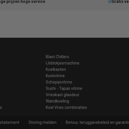
ge prijzen hoge service
Gratis v
Blast Chillers
IJsblokjesmachine
Koelkasten
Koelvitrine
Schepijsvitrine
Sushi - Tapas vitrine
Vrieskast glasdeur
Wandkoeling
es
Koel Vries combinaties
 statement
Storing melden
Retour, teruggavebeleid en garanti