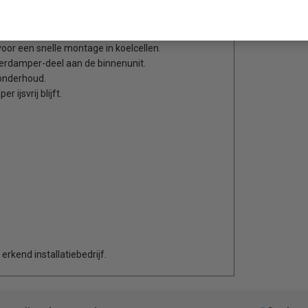
or een snelle montage in koelcellen.
verdamper-deel aan de binnenunit.
 onderhoud.
ijsvrij blijft.
rkend installatiebedrijf.