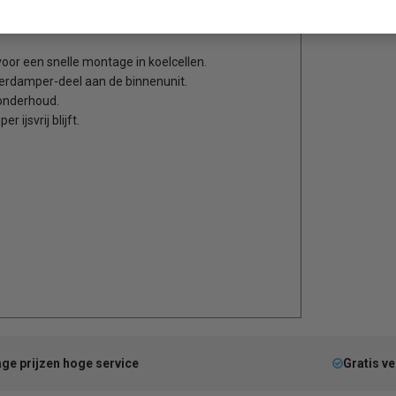
or een snelle montage in koelcellen.
verdamper-deel aan de binnenunit.
 onderhoud.
ijsvrij blijft.
ge prijzen hoge service
Gratis v