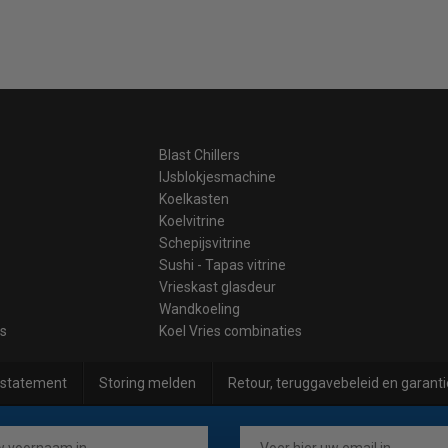
Blast Chillers
IJsblokjesmachine
Koelkasten
Koelvitrine
Schepijsvitrine
Sushi - Tapas vitrine
Vrieskast glasdeur
Wandkoeling
es
Koel Vries combinaties
 statement
Storing melden
Retour, teruggavebeleid en garanti