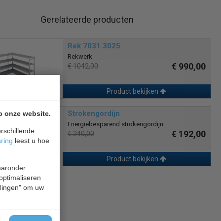
Gerelateerde producten
Rek 7031.3025
Rekwerk
€ 990,00
€ 1042,00
Product bekijken
Strokengordijn
p onze website.
Energiebesparend strokengordijn
rschillende
€ 192,00
€ 240,00
aring
leest u hoe
Product bekijken
waaronder
 optimaliseren
ellingen" om uw