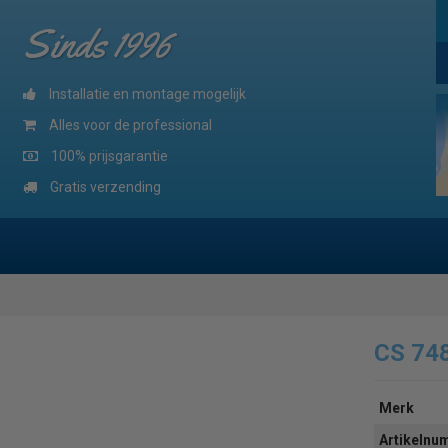
Sinds 1996
Installatie en montage mogelijk
Alles voor de professional
100% prijsgarantie
Gratis verzending
CS 74
Merk
Artikeln