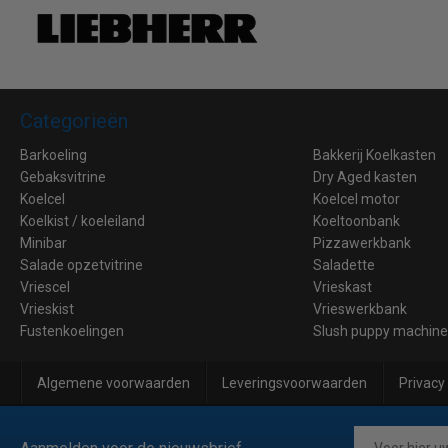
Categorieën
Barkoeling
Bakkerij Koelkasten
Gebaksvitrine
Dry Aged kasten
Koelcel
Koelcel motor
Koelkist / koeleiland
Koeltoonbank
Minibar
Pizzawerkbank
Salade opzetvitrine
Saladette
Vriescel
Vrieskast
Vrieskist
Vrieswerkbank
Fustenkoelingen
Slush puppy machin
Algemene voorwaarden
Leveringsvoorwaarden
Privacy