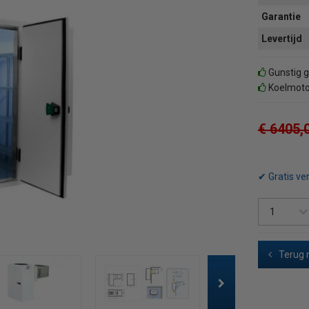
Garantie
Levertijd
Gunstig g
Koelmotor
€ 6405,
✔ Gratis ve
Terug 