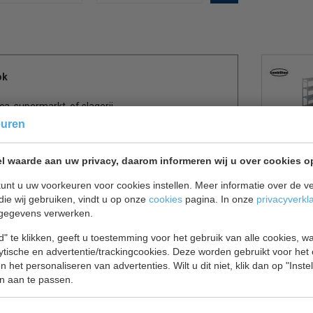
ok
a, supermarkt, of slagerij.
ethaan, aan beide zijden bekleed met wit gecoat
euren
r een degelijk haaksysteem, hierdoor blijft de
e ruime draaideur is 700 mm breed en is voorzien
l waarde aan uw privacy, daarom informeren wij u over cookies o
unt u uw voorkeuren voor cookies instellen. Meer informatie over de ve
die wij gebruiken, vindt u op onze
cookies
pagina. In onze
privacyverkl
gegevens verwerken.
" te klikken, geeft u toestemming voor het gebruik van alle cookies, 
lytische en advertentie/trackingcookies. Deze worden gebruikt voor het
 het personaliseren van advertenties. Wilt u dit niet, klik dan op "Inst
n aan te passen.