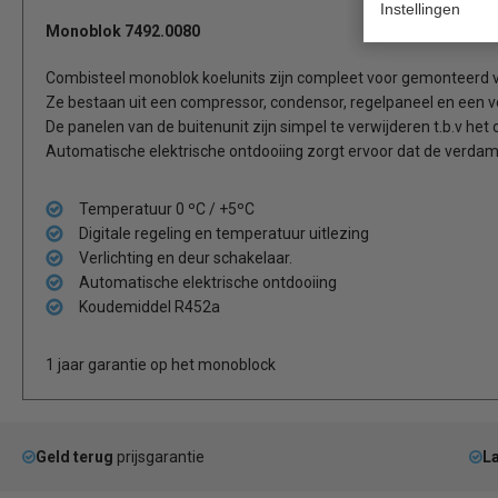
Instellingen
Monoblok 7492.0080
Combisteel monoblok koelunits zijn compleet voor gemonteerd vo
Ze bestaan uit een compressor, condensor, regelpaneel en een 
De panelen van de buitenunit zijn simpel te verwijderen t.b.v het
Automatische elektrische ontdooiing zorgt ervoor dat de verdamper 
Temperatuur 0 ºC / +5ºC
Digitale regeling en temperatuur uitlezing
Verlichting en deur schakelaar.
Automatische elektrische ontdooiing
Koudemiddel R452a
1 jaar garantie op het monoblock
Geld terug
prijsgarantie
La