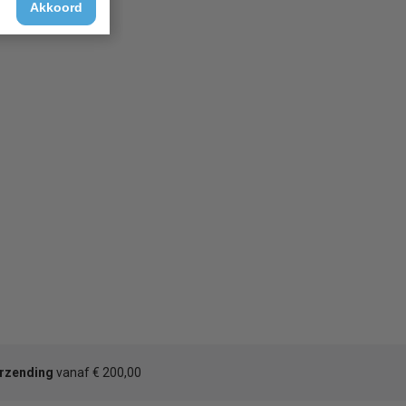
Akkoord
erzending
vanaf € 200,00