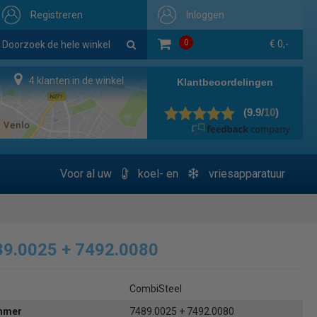
Registreren
Inloggen
0
€ 0,-
4 klanten in de winkel
Voor al uw
koel- en
vriesapparatuur
89.0025 + 7492.0080
CombiSteel
ummer
7489.0025 + 7492.0080