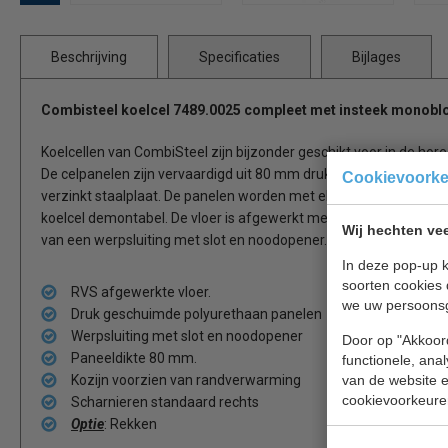
Beschrijving
Specificaties
Bijlages
Combisteel koelcel
7489.0025
compleet
met insteek monobl
Koelcellen van CombiSteel zijn bijzonder geschikt voor in de horec
De celpanelen zijn vervaardigd uit 80 mm druk geschuimd polyur
Cookievoork
verzinkt staalplaat. De panelen worden met elkaar verbonden doo
koelcel demontabel. De vloer is afgewerkt met RVS (AISI 430). D
Wij hechten vee
van een werpsluiting met slot en noodopener.
In deze pop-up k
soorten cookies 
RVS afgewerkte vloer.
we uw persoons
Druk geschuimde polyurethaan panelen
Werpsluiting met slot en noodopener
Door op "Akkoord
Paneeldikte 80 mm.
functionele, ana
van de website en
Kozijn voorzien van randverwarming
cookievoorkeure
Scharnieren standaard rechts
Optie
: Rekken