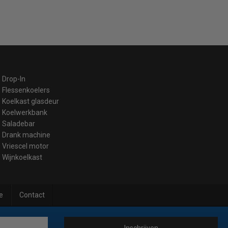
Drop-In
Flessenkoelers
Koelkast glasdeur
Koelwerkbank
Saladebar
Drank machine
Vriescel motor
Wijnkoelkast
e
Contact
Inschrijven