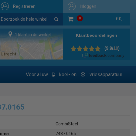
Registreren
Inloggen
0
€ 0,-
1 klant in de winkel
Voor al uw
koel- en
vriesapparatuur
87.0165
CombiSteel
ummer
7487.0165