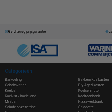
Geld terug
prijsgarantie
La
Categorieën
Barkoeling
Bakkerij Koelkasten
Gebaksvitrine
Dry Aged kasten
Koelcel
Koelcel motor
Koelkist / koeleiland
Koeltoonbank
Minibar
Pizzawerkbank
Salade opzetvitrine
Saladette