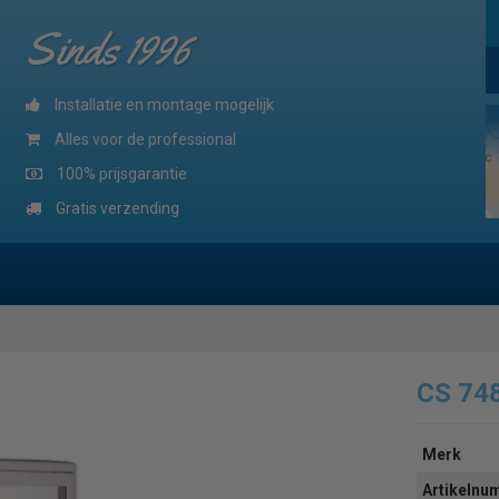
Sinds 1996
Installatie en montage mogelijk
Alles voor de professional
100% prijsgarantie
Gratis verzending
CS 74
Merk
Artikeln