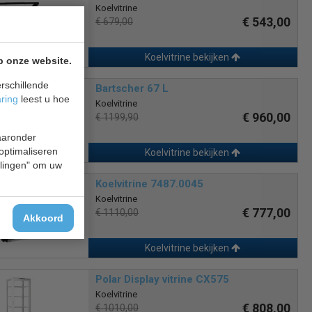
Koelvitrine
€ 543,00
€ 679,00
Koelvitrine bekijken
p onze website.
rschillende
Bartscher 67 L
aring
leest u hoe
Koelvitrine
€ 960,00
€ 1199,90
waaronder
 optimaliseren
Koelvitrine bekijken
ellingen" om uw
Koelvitrine 7487.0045
Koelvitrine
€ 777,00
€ 1110,00
Akkoord
Koelvitrine bekijken
Polar Display vitrine CX575
Koelvitrine
€ 808,00
€ 1010,00