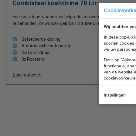
Combisteel koelvitrine 78 Ltr
Cookievoork
Een koelvitrine waarin voedselproducten worden getoond die k
te behouden. Ze worden gebruikt in zuivelwinkels, banketbakker
Wij hechten vee
In deze pop-up k
Geforceerde koeling
soorten cookies 
Automatische ontdooiing
we uw persoons
Niet afsluitbaar
3x Roosters
Door op "Akkoord
functionele, ana
van de website en
2 jaar garantie.
cookievoorkeure
Instellingen