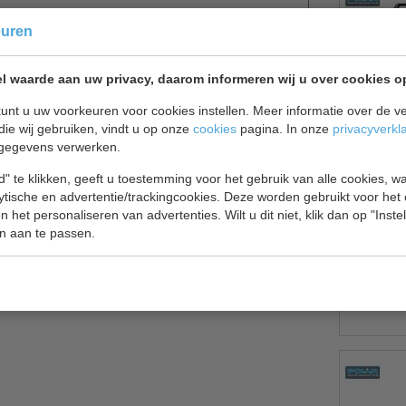
euren
oel bewaard moeten worden teneinde hun versheid
ijen en andere horeca gelegenheden.
l waarde aan uw privacy, daarom informeren wij u over cookies o
unt u uw voorkeuren voor cookies instellen. Meer informatie over de ve
die wij gebruiken, vindt u op onze
cookies
pagina. In onze
privacyverkl
gegevens verwerken.
" te klikken, geeft u toestemming voor het gebruik van alle cookies, 
lytische en advertentie/trackingcookies. Deze worden gebruikt voor het
 het personaliseren van advertenties. Wilt u dit niet, klik dan op "Inst
n aan te passen.