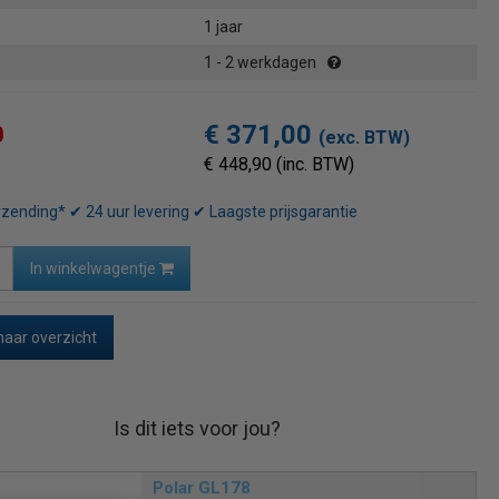
1 jaar
1 - 2 werkdagen
€ 371,00
0
(exc. BTW)
€ 448,90 (inc. BTW)
rzending* ✔ 24 uur levering ✔ Laagste prijsgarantie
In winkelwagentje
naar overzicht
Is dit iets voor jou?
Polar GL178