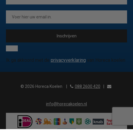
Inschrijven
Ik ga akkoord met de
privacyverklaring
van Horeca koelen
© 2026 Horeca Koelen
|
088 2600 420
|
info@horecakoelen.nl