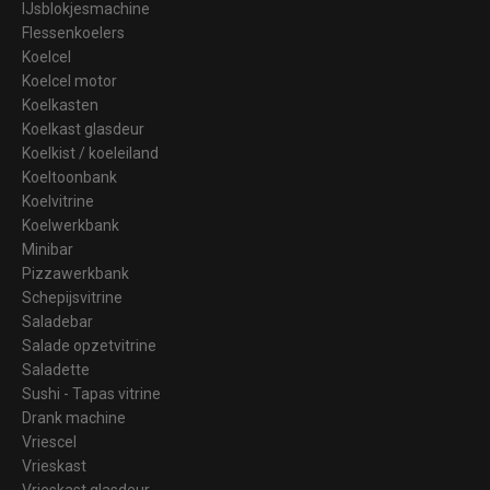
IJsblokjesmachine
Flessenkoelers
Koelcel
Koelcel motor
Koelkasten
Koelkast glasdeur
Koelkist / koeleiland
Koeltoonbank
Koelvitrine
Koelwerkbank
Minibar
Pizzawerkbank
Schepijsvitrine
Saladebar
Salade opzetvitrine
Saladette
Sushi - Tapas vitrine
Drank machine
Vriescel
Vrieskast