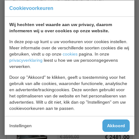
en folderhouders. Op de meegeleverde glazen
tussenplank is ruimte om ongekoelde producten te
Cookievoorkeuren
presenteren. Door de moderne strakke uitstraling past
deze koeltoonbank helemaal in deze tijd en is een
Wij hechten veel waarde aan uw privacy, daarom
aanwinst in uw interieur. Dit alles voor een super scherpe
informeren wij u over cookies op onze website.
prijs.
In deze pop-up kunt u uw voorkeuren voor cookies instellen.
Meer informatie over de verschillende soorten cookies die wij
Werktemperatuur +1°C tot +10°C
gebruiken, vindt u op onze
cookies
pagina. In onze
Inclusief ongekoelde glazen tussenplank
privacyverklaring
leest u hoe we uw persoonsgegevens
Voorzien van onderkoeling
verwerken.
Statische koeling met automatische ontdooiing
Door op "Akkoord" te klikken, geeft u toestemming voor het
Modern design
gebruik van alle cookies, waaronder functionele, analytische
en advertentie/trackingcookies. Deze worden gebruikt voor
het optimaliseren van de website en het personaliseren van
advertenties. Wilt u dit niet, klik dan op "Instellingen" om uw
Is dit iets voor jou?
cookievoorkeuren aan te passen.
Combisteel 7486.0055 Oscar
Instellingen
Akkoord
koeltoonbank 1,5 meter statisch
€ 2481,00
€ 3595,00