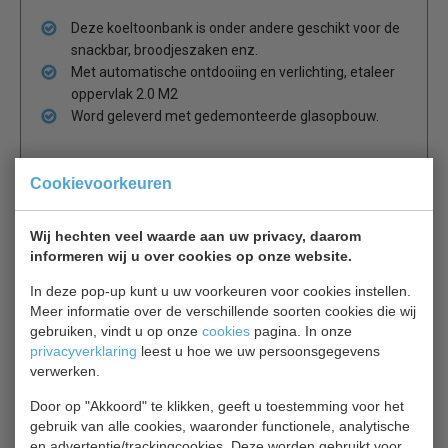
Deze koeltoonbank is onder andere geschikt voor de
snackbar, broodjeszaken enz.
Met automatische ontdooiing en verlichting, etaleer
oppervlak 2.0 M2
Word geleverd met gedemonteerde glasopbouw.
Cookievoorkeuren
Is dit iets voor jou?
Wij hechten veel waarde aan uw privacy, daarom
informeren wij u over cookies op onze website.
Tefcold Brabant 250B
Statische koeltoonbank
In deze pop-up kunt u uw voorkeuren voor cookies instellen.
€ 3349,00
€ 4540,00
Meer informatie over de verschillende soorten cookies die wij
gebruiken, vindt u op onze
cookies
pagina. In onze
privacyverklaring
leest u hoe we uw persoonsgegevens
Koeltoonbank bekijken
verwerken.
Combisteel 7077.0110
Door op "Akkoord" te klikken, geeft u toestemming voor het
Koeltoonbank
gebruik van alle cookies, waaronder functionele, analytische
€ 2905,00
€ 4150,00
en advertentie/trackingcookies. Deze worden gebruikt voor