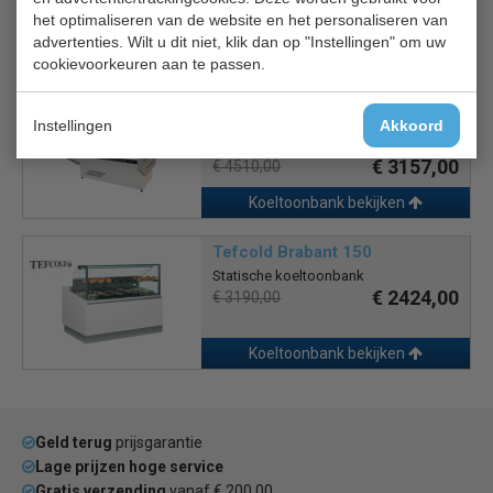
het optimaliseren van de website en het personaliseren van
advertenties. Wilt u dit niet, klik dan op "Instellingen" om uw
Koeltoonbank bekijken
cookievoorkeuren aan te passen.
Combisteel 7486.0030 Owen
2.5
Instellingen
Akkoord
Statische koeltoonbank
€ 3157,00
€ 4510,00
Koeltoonbank bekijken
Tefcold Brabant 150
Statische koeltoonbank
€ 2424,00
€ 3190,00
Koeltoonbank bekijken
Geld terug
prijsgarantie
Lage prijzen hoge service
Gratis verzending
vanaf € 200,00