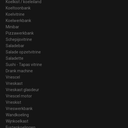
Koelkist / koeleiland
Koeltoonbank
Koelvitrine
Koelwerkbank
Minibar
Pizzawerkbank
Schepijsvitrine
Saladebar
Salade opzetvitrine
Saladette
Sushi - Tapas vitrine
Drank machine
Vriescel
Vrieskast
Vrieskast glasdeur
Vriescel motor
Vrieskist
Vrieswerkbank
Wandkoeling
Wijnkoelkast
Fustenkoelingen