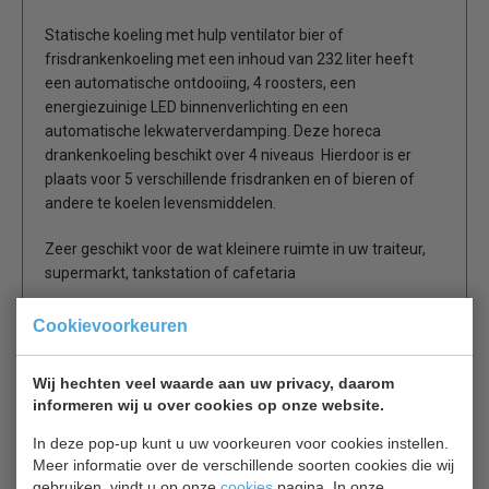
Statische koeling met hulp ventilator bier of
frisdrankenkoeling met een inhoud van 232 liter heeft
een automatische ontdooiing, 4 roosters, een
energiezuinige LED binnenverlichting en een
automatische lekwaterverdamping. Deze horeca
drankenkoeling beschikt over 4 niveaus Hierdoor is er
plaats voor 5 verschillende frisdranken en of bieren of
andere te koelen levensmiddelen.
Zeer geschikt voor de wat kleinere ruimte in uw traiteur,
supermarkt, tankstation of cafetaria
Cookievoorkeuren
Automatische ontdooiing
LED binnenverlichting
Statische koeling + ventilator
Wij hechten veel waarde aan uw privacy, daarom
informeren wij u over cookies op onze website.
In deze pop-up kunt u uw voorkeuren voor cookies instellen.
Meer informatie over de verschillende soorten cookies die wij
Is dit iets voor jou?
gebruiken, vindt u op onze
cookies
pagina. In onze