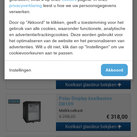
privacyverklaring
leest u hoe we uw persoonsgegevens
verwerken.
Polar Display koelkasten
GE769
Door op "Akkoord" te klikken, geeft u toestemming voor het
Koeling 3 deurs
gebruik van alle cookies, waaronder functionele, analytische
€ 1840,00
€ 2300,00
en advertentie/trackingcookies. Deze worden gebruikt voor
het optimaliseren van de website en het personaliseren van
Koelkast glasdeur bekijken
advertenties. Wilt u dit niet, klik dan op "Instellingen" om uw
cookievoorkeuren aan te passen.
Tefcold CEV 425CP
Koelkast glasdeur
€ 735,00
€ 860,00
Instellingen
Akkoord
Koelkast glasdeur bekijken
Polar Display koelkasten
DB109
Melkkoelkast
€ 318,00
€ 398,00
Koelkast glasdeur bekijken