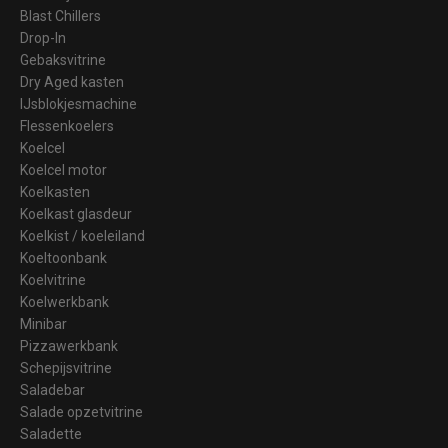
Blast Chillers
Drop-In
Gebaksvitrine
Dry Aged kasten
IJsblokjesmachine
Flessenkoelers
Koelcel
Koelcel motor
Koelkasten
Koelkast glasdeur
Koelkist / koeleiland
Koeltoonbank
Koelvitrine
Koelwerkbank
Minibar
Pizzawerkbank
Schepijsvitrine
Saladebar
Salade opzetvitrine
Saladette