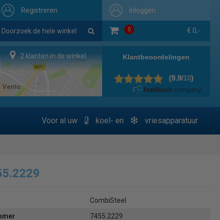
Registreren
Inloggen
0
€ 0,-
2 klanten in de winkel
Voor al uw
koel- en
vriesapparatuur
55.2229
CombiSteel
ummer
7455.2229