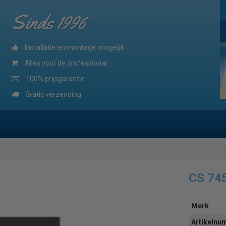
Sinds 1996
Installatie en montage mogelijk
Alles voor de professional
100% prijsgarantie
Gratis verzending
CS 74
Merk
Artikeln