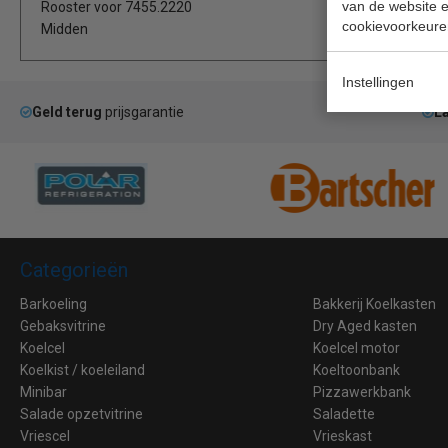
van de website en
Rooster voor 7455.2220
cookievoorkeure
Midden
Instellingen
Geld terug
prijsgarantie
La
Categorieën
Barkoeling
Bakkerij Koelkasten
Gebaksvitrine
Dry Aged kasten
Koelcel
Koelcel motor
Koelkist / koeleiland
Koeltoonbank
Minibar
Pizzawerkbank
Salade opzetvitrine
Saladette
Vriescel
Vrieskast