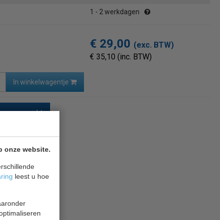
1 - 2 werkdagen
€ 29,00
(exc. BTW)
€ 35,10 (inc. BTW)
In winkelwagentje
naar overzicht
p onze website.
rschillende
aring
leest u hoe
waaronder
 optimaliseren