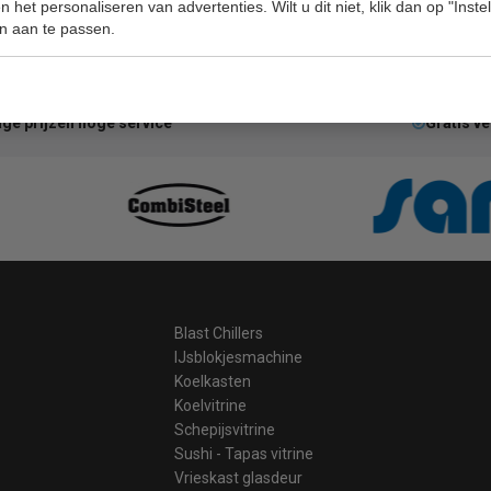
 het personaliseren van advertenties. Wilt u dit niet, klik dan op "Inst
n aan te passen.
ge prijzen hoge service
Gratis v
Blast Chillers
IJsblokjesmachine
Koelkasten
Koelvitrine
Schepijsvitrine
Sushi - Tapas vitrine
Vrieskast glasdeur