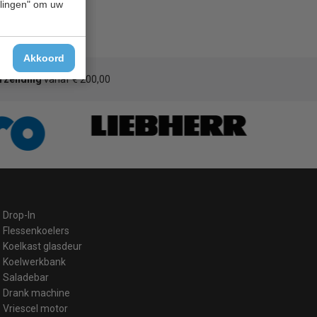
ellingen" om uw
Akkoord
erzending
vanaf € 200,00
Drop-In
Flessenkoelers
Koelkast glasdeur
Koelwerkbank
Saladebar
Drank machine
Vriescel motor