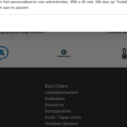
 het personaliseren van advertenties. Wilt u dit niet, klik dan op "Inst
n aan te passen.
ge prijzen hoge service
Gratis v
Blast Chillers
IJsblokjesmachine
Koelkasten
Koelvitrine
Schepijsvitrine
Sushi - Tapas vitrine
Vrieskast glasdeur