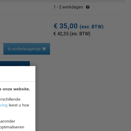
1 - 2 werkdagen
€ 35,00
(exc. BTW)
€ 42,35 (inc. BTW)
In winkelwagentje
naar overzicht
p onze website.
rschillende
aring
leest u hoe
waaronder
 optimaliseren