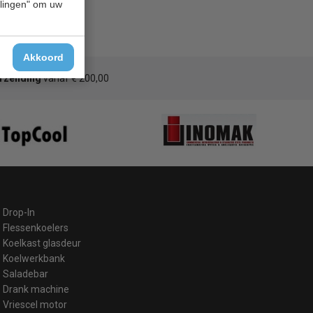
ellingen" om uw
Akkoord
erzending
vanaf € 200,00
Drop-In
Flessenkoelers
Koelkast glasdeur
Koelwerkbank
Saladebar
Drank machine
Vriescel motor