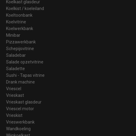
Koelkast glasdeur
Koelkist / koeleiland
Koeltoonbank
Koelvitrine
Koelwerkbank
Minibar
Pizzawerkbank
Schepijsvitrine
Saladebar
Salade opzetvitrine
Saladette
Sushi - Tapas vitrine
Drank machine
Vriescel
Vrieskast
Vrieskast glasdeur
Vriescel motor
Vrieskist
Vrieswerkbank
Wandkoeling
Wijnkoelkast