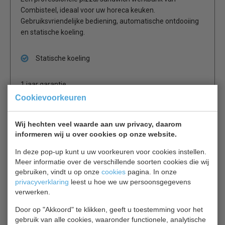
Combisteel, ideaal voor uw horeca keuken.
Gebruiksvriendelijke bediening, automatische ontdooiing
en statische koeling.
Statische koeling
1 jaar garantie.
Cookievoorkeuren
Is dit iets voor jou?
Wij hechten veel waarde aan uw privacy, daarom
informeren wij u over cookies op onze website.
Polar CN267
In deze pop-up kunt u uw voorkeuren voor cookies instellen.
Pizzawerkbank
Meer informatie over de verschillende soorten cookies die wij
€ 1584,00
€ 1980,00
gebruiken, vindt u op onze
cookies
pagina. In onze
privacyverklaring
leest u hoe we uw persoonsgegevens
Pizzawerkbank bekijken
verwerken.
Door op "Akkoord" te klikken, geeft u toestemming voor het
Saro 323-1510
gebruik van alle cookies, waaronder functionele, analytische
Pizzawerkbank