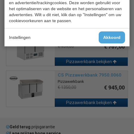
en advertentie/trackingcookies. Deze worden gebruikt voor
€ 1344,00
€ 2100,00
het optimaliseren van de website en het personaliseren van
advertenties. Wilt u dit niet, klik dan op "Instellingen" om uw
cookievoorkeuren aan te passen.
Pizzawerkbank bekijken
Polar CL108
Instellingen
Akkoord
Pizzawerkbank
€ 767,00
€ 959,00
Pizzawerkbank bekijken
CS Pizzawerkbank 7950.0060
Pizzawerkbank
€ 945,00
€ 1350,00
Pizzawerkbank bekijken
Geld terug
prijsgarantie
Lage prijzen hoge service