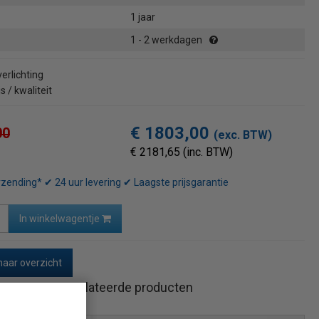
1 jaar
1 - 2 werkdagen
erlichting
s / kwaliteit
€ 1803,00
00
(exc. BTW)
€ 2181,65 (inc. BTW)
rzending* ✔ 24 uur levering ✔ Laagste prijsgarantie
In winkelwagentje
naar overzicht
Gerelateerde producten