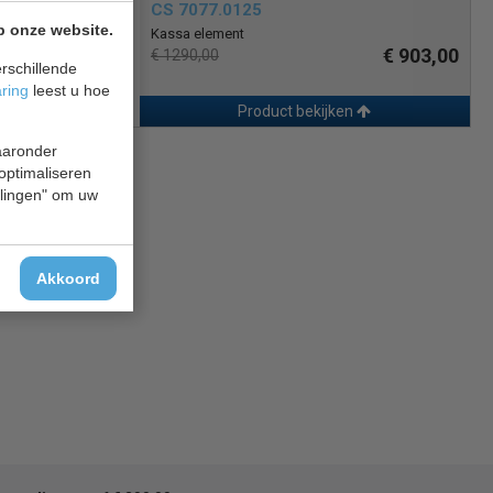
CS 7077.0125
p onze website.
Kassa element
€ 903,00
€ 1290,00
rschillende
aring
leest u hoe
Product bekijken
waaronder
 optimaliseren
ellingen" om uw
Akkoord