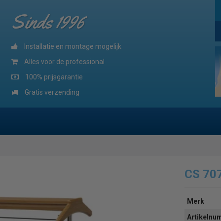
Sinds 1996
Installatie en montage mogelijk
Alles voor de professional
100% prijsgarantie
Gratis verzending
CS 70
Merk
Artikeln