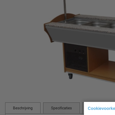
Beschrijving
Specificaties
Bijlages
Cookievoork