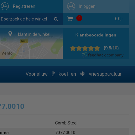
Registreren
Inloggen
0
€ 0,-
1 klant in de winkel
Voor al uw
koel- en
vriesapparatuur
77.0010
CombiSteel
ummer
7077.0010