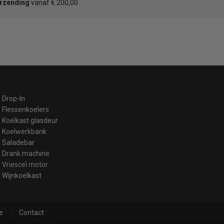
erzending
vanaf € 200,00
Drop-In
Flessenkoelers
Koelkast glasdeur
Koelwerkbank
Saladebar
Drank machine
Vriescel motor
Wijnkoelkast
e
Contact