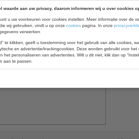
l waarde aan uw privacy, daarom informeren wij u over cookies o
unt u uw voorkeuren voor cookies instellen. Meer informatie over de ve
nele koeltoonbank/buffet van Combisteel. Zeer
die wij gebruiken, vindt u op onze
cookies
pagina. In onze
privacyverkl
erij of traiteur. Door de instelbare temperatuur van
gegevens verwerken.
hikt voor levensmiddelen zoals vleeswaren, kaas,
" te klikken, geeft u toestemming voor het gebruik van alle cookies, 
lytische en advertentie/trackingcookies. Deze worden gebruikt voor het
 het personaliseren van advertenties. Wilt u dit niet, klik dan op "Inst
ingswaren. De koeltoonbank is voorzien van een
n aan te passen.
supermooi gepresenteerd worden. Op het
dplankje en folderhouders.