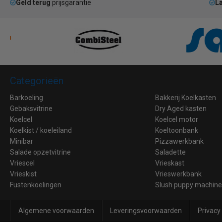
Geld terug
prijsgarantie
La
Categorieën
Barkoeling
Bakkerij Koelkasten
Gebaksvitrine
Dry Aged kasten
Koelcel
Koelcel motor
Koelkist / koeleiland
Koeltoonbank
Minibar
Pizzawerkbank
Salade opzetvitrine
Saladette
Vriescel
Vrieskast
Vrieskist
Vrieswerkbank
Fustenkoelingen
Slush puppy machin
Algemene voorwaarden
Leveringsvoorwaarden
Privacy