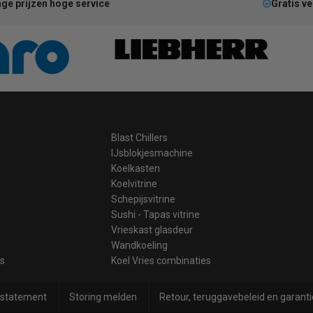
ge prijzen hoge service
Gratis v
Blast Chillers
IJsblokjesmachine
Koelkasten
Koelvitrine
Schepijsvitrine
Sushi - Tapas vitrine
Vrieskast glasdeur
Wandkoeling
es
Koel Vries combinaties
 statement
Storing melden
Retour, teruggavebeleid en garanti