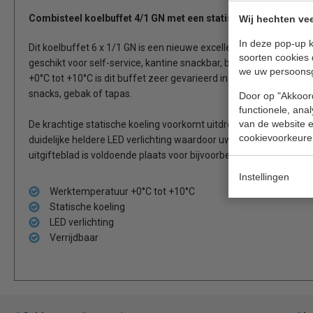
Combisteel koelbuffet 4/1 GN met een statische koeling
Wij hechten vee
In deze pop-up k
Dit koelbuffet 6 x 1/1 GN is een nieuwe excellente multifunctio
soorten cookies 
geschikt voor self-service, kantine snackbar, broodjeszaken, bakk
we uw persoons
+0°C tot +10°C is dit buffet zeer gevarieerd in te zetten en gesc
snacks, gebak of tapas.
Door op "Akkoord
functionele, ana
van de website en
De krachtige statische koeling voorkomt uitdroging van uw voed
cookievoorkeure
duidelijke heldere LED verlichting waardoor uw voedingswaren 
uitgifteblad is voldoende plaats voor bijvoorbeeld een wisselgel
Instellingen
Werktemperatuur +0°C tot +10°C
Statische koeling
LED verlichting
Verrijdbaar