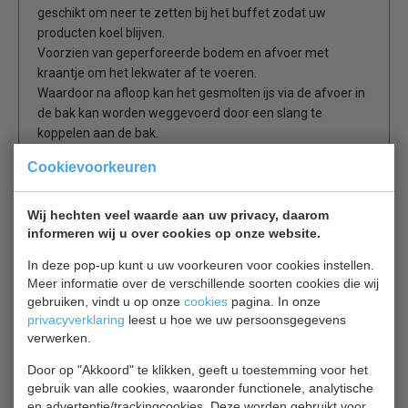
geschikt om neer te zetten bij het buffet zodat uw
producten koel blijven.
Voorzien van geperforeerde bodem en afvoer met
kraantje om het lekwater af te voeren.
Waardoor na afloop kan het gesmolten ijs via de afvoer in
de bak kan worden weggevoerd door een slang te
koppelen aan de bak.
Cookievoorkeuren
Is dit iets voor jou?
Wij hechten veel waarde aan uw privacy, daarom
informeren wij u over cookies op onze website.
CS Koelvitrine 7450.0675
Koelvitrine
In deze pop-up kunt u uw voorkeuren voor cookies instellen.
€ 952,00
€ 1360,00
Meer informatie over de verschillende soorten cookies die wij
gebruiken, vindt u op onze
cookies
pagina. In onze
privacyverklaring
leest u hoe we uw persoonsgegevens
Koelvitrine bekijken
verwerken.
CS 7487.0165
Door op "Akkoord" te klikken, geeft u toestemming voor het
Koelvitrine
gebruik van alle cookies, waaronder functionele, analytische
€ 371,00
€ 530,00
en advertentie/trackingcookies. Deze worden gebruikt voor