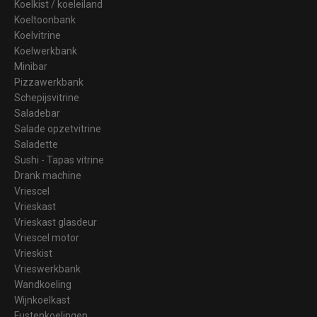
Koelkist / koeleiland
Koeltoonbank
Koelvitrine
Koelwerkbank
Minibar
Pizzawerkbank
Schepijsvitrine
Saladebar
Salade opzetvitrine
Saladette
Sushi - Tapas vitrine
Drank machine
Vriescel
Vrieskast
Vrieskast glasdeur
Vriescel motor
Vrieskist
Vrieswerkbank
Wandkoeling
Wijnkoelkast
Fustenkoelingen