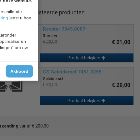
p onze website.
rschillende
Gerelateerde producten
aring
leest u hoe
Rooster 7045.0007
waaronder
Rooster
 optimaliseren
€ 21,00
€ 22,00
ellingen" om uw
Product bekijken
Akkoord
CS Geleiderset 7451.0255
Geleiderset
€ 29,00
€ 30,00
Product bekijken
erzending
vanaf € 200,00