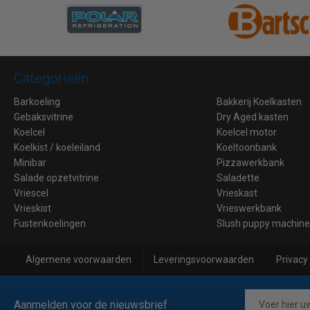
Categorieën
Barkoeling
Bakkerij Koelkasten
Gebaksvitrine
Dry Aged kasten
Koelcel
Koelcel motor
Koelkist / koeleiland
Koeltoonbank
Minibar
Pizzawerkbank
Salade opzetvitrine
Saladette
Vriescel
Vrieskast
Vrieskist
Vrieswerkbank
Fustenkoelingen
Slush puppy machin
Algemene voorwaarden
Leveringsvoorwaarden
Privacy
Aanmelden voor de nieuwsbrief