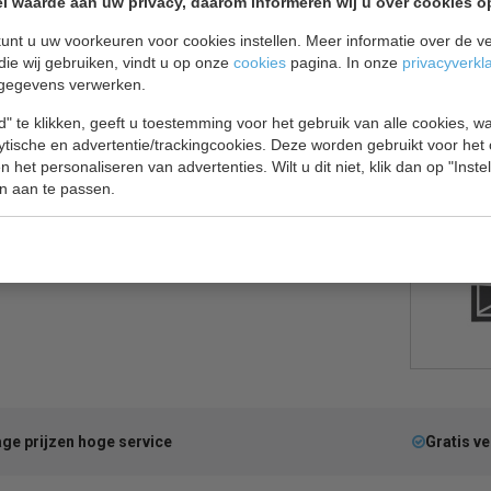
l waarde aan uw privacy, daarom informeren wij u over cookies o
unt u uw voorkeuren voor cookies instellen. Meer informatie over de ve
die wij gebruiken, vindt u op onze
cookies
pagina. In onze
privacyverkl
gegevens verwerken.
utomatische ontdooiing.
" te klikken, geeft u toestemming voor het gebruik van alle cookies, 
lytische en advertentie/trackingcookies. Deze worden gebruikt voor het
 het personaliseren van advertenties. Wilt u dit niet, klik dan op "Inst
n aan te passen.
ge prijzen hoge service
Gratis v