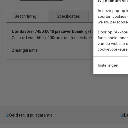
Wij hechten vee
In deze pop-up k
soorten cookies 
Beschrijving
Specificaties
Bijlages
we uw persoons
Combisteel 7450.0040 pizzawerkbank
, geforceerde koeling, a
Door op "Akkoord
functionele, ana
Geschikt voor 600 x 400mm roosters en bakken (exclusief).
van de website en
cookievoorkeure
2 jaar garantie.
Instellingen
Geld terug
prijsgarantie
La