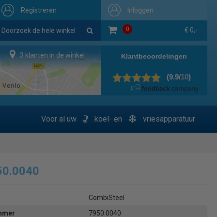
Registreren
Inloggen
0
€ 0,-
3 klanten in de winkel
Voor al uw
koel- en
vriesapparatuur
50.0040
CombiSteel
ummer
7950.0040