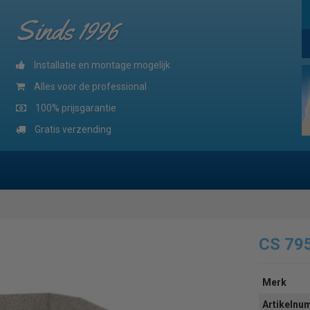
Sinds 1996
Installatie en montage mogelijk
Alles voor de professional
100% prijsgarantie
Gratis verzending
CS 79
Merk
Artikeln