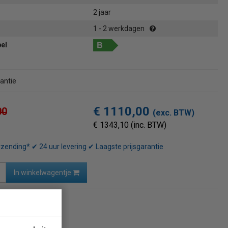
2 jaar
1 - 2 werkdagen
bel
rantie
€ 1110,00
00
(exc. BTW)
€ 1343,10 (inc. BTW)
rzending* ✔ 24 uur levering ✔ Laagste prijsgarantie
In winkelwagentje
naar overzicht