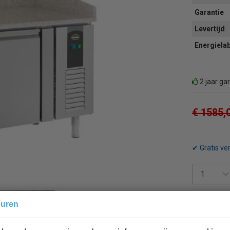
Garantie
Levertijd
Energiela
2 jaar ga
€ 1585,
✔ Gratis ve
euren
Terug 