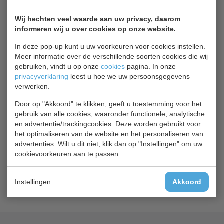
De display koelkast heeft een automatische ontdooiing, 5
Wij hechten veel waarde aan uw privacy, daarom
roosters, geleidersafstand is 20 mm, LED verlichting, is
informeren wij u over cookies op onze website.
afsluitbaar, de kleur is zwart van gepoedercoat staal en
In deze pop-up kunt u uw voorkeuren voor cookies instellen.
een RVS binnenkant.
Meer informatie over de verschillende soorten cookies die wij
gebruiken, vindt u op onze
cookies
pagina. In onze
De koelkast staat zeer mooi achter de bar of in een
privacyverklaring
leest u hoe we uw persoonsgegevens
slijterij, tankstation, broodjeswinkel.
verwerken.
Door op "Akkoord" te klikken, geeft u toestemming voor het
Gerelateerde producten
gebruik van alle cookies, waaronder functionele, analytische
en advertentie/trackingcookies. Deze worden gebruikt voor
het optimaliseren van de website en het personaliseren van
Rooster + 4 clips
advertenties. Wilt u dit niet, klik dan op "Instellingen" om uw
Extra Rooster + 4 clips
cookievoorkeuren aan te passen.
€ 33,00
€ 35,00
Instellingen
Akkoord
Product bekijken