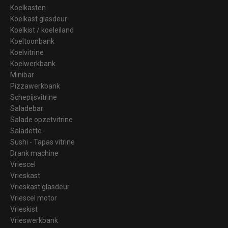
Koelkasten
Koelkast glasdeur
Koelkist / koeleiland
Koeltoonbank
Koelvitrine
Koelwerkbank
Minibar
Pizzawerkbank
Schepijsvitrine
Saladebar
Salade opzetvitrine
Saladette
Sushi - Tapas vitrine
Drank machine
Vriescel
Vrieskast
Vrieskast glasdeur
Vriescel motor
Vrieskist
Vrieswerkbank