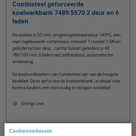
Combisteel geforceerde
koelwerkbank 7489.5570 2 deur en 6
laden
De isolatie is 50 mm, omgevingstemperatuur +43ºC, een
vast ingebouwde compressor, inclusief 1 rooster 1 GN en
geleiderset per deur, , ruimte tussen geleiders is 40
/80/100 mm, 6 laden niet zelfsluitend, automatische
ontdooiing.
De koelwerkbanken van Combisteel zijn van de hoogste
kwaliteit. Deze geforceerde koelwerkbank , is ideaal voor
horeca keuken, een eenvoudig te reinigen werkblad.
Energy Line
Cookievoorkeuren
Gerelateerde producten