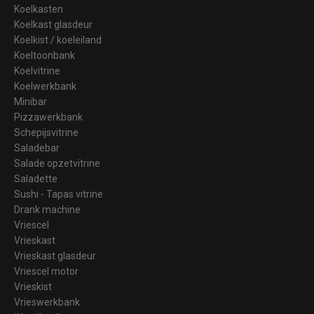
Koelkasten
Koelkast glasdeur
Koelkist / koeleiland
Koeltoonbank
Koelvitrine
Koelwerkbank
Minibar
Pizzawerkbank
Schepijsvitrine
Saladebar
Salade opzetvitrine
Saladette
Sushi - Tapas vitrine
Drank machine
Vriescel
Vrieskast
Vrieskast glasdeur
Vriescel motor
Vrieskist
Vrieswerkbank