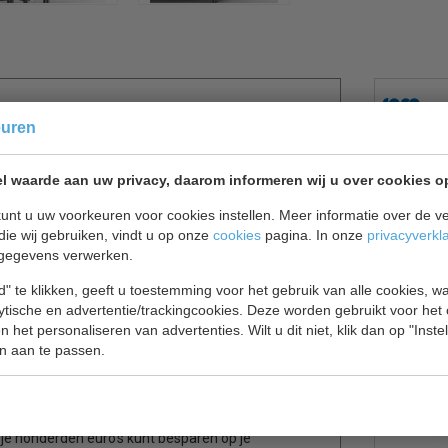
forceerd
euren
oster 1 GN geleiders per deur, aantal geleidersets
l waarde aan uw privacy, daarom informeren wij u over cookies o
ontdooiing, deuren en laden zijn niet zelfsluitend,
unt u uw voorkeuren voor cookies instellen. Meer informatie over de ve
bank voor je horeca keuken, dan is de Combisteel
die wij gebruiken, vindt u op onze
cookies
pagina. In onze
privacyverkl
ergopties biedt deze koelwerkbank de flexibiliteit
gegevens verwerken.
vers te houden.
" te klikken, geeft u toestemming voor het gebruik van alle cookies, 
eb je gemakkelijk toegang tot al je opgeslagen
lytische en advertentie/trackingcookies. Deze worden gebruikt voor het
 het personaliseren van advertenties. Wilt u dit niet, klik dan op "Inst
 combinatie van ruimte voor grotere items en een
n aan te passen.
orkeur geven aan laden, biedt de uitvoering met
 scala aan ingrediënten.
uctlijn van Combisteel. Deze producten zijn
 je honderden euro's kunt besparen op je