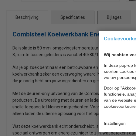
Beschrijving
Specificaties
Bijlages
Combisteel Koelwerkbank Energy Line Ge
Cookievoork
De isolatie is 50 mm, omgevingstemperatuur +43ºC, inclusief 1 ro
Wij hechten vee
8, ruimte tussen geleiders is variabel 40/80/10 mm, automatische 
In deze pop-up k
Als je op zoek bent naar een betrouwbare en efficiënte koelwerk
soorten cookies 
koelwerkbank zeker een overweging waard. Met verschillende opb
we uw persoons
die je nodig hebt om jouw ingrediënten en gerechten gekoeld en 
Door op "Akkoord
Met de deuren-only uitvoering van de Combisteel koelwerkbank, h
functionele, ana
van de website en
producten . De uitvoering met deuren en laden biedt de perfecte
cookievoorkeure
snelle toegang tot kleinere ingrediënten. Voor degenen die de vo
alleen laden de ultieme oplossing voor het opslaan van een breed
Instellingen
Wat deze koelwerkbank echt onderscheidt, is de Energy Line-prod
speciaal ontworpen om energiezuiniger te zijn, wat betekent dat