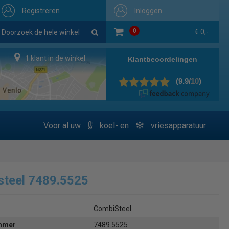
Registreren
Inloggen
0
€ 0,-
1 klant in de winkel
Voor al uw
koel- en
vriesapparatuur
steel 7489.5525
CombiSteel
ummer
7489.5525