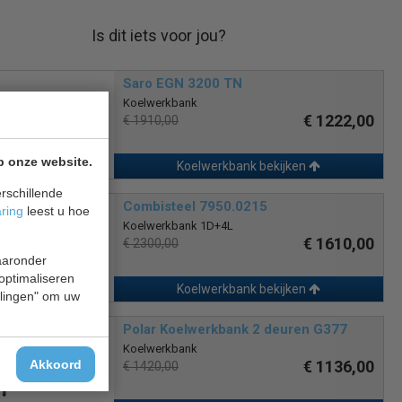
Is dit iets voor jou?
Saro EGN 3200 TN
Koelwerkbank
€ 1222,00
€ 1910,00
p onze website.
Koelwerkbank bekijken
rschillende
Combisteel 7950.0215
aring
leest u hoe
Koelwerkbank 1D+4L
€ 1610,00
€ 2300,00
waaronder
 optimaliseren
Koelwerkbank bekijken
ellingen" om uw
Polar Koelwerkbank 2 deuren G377
Koelwerkbank
Akkoord
€ 1136,00
€ 1420,00