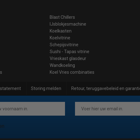
Blast Chillers
IJsblokjesmachine
Koelkasten
Koelvitrine
Schepijsvitrine
Sushi - Tapas vitrine
Vrieskast glasdeur
Wandkoeling
es
Koel Vries combinaties
 statement
Storing melden
Retour, teruggavebeleid en garanti
en