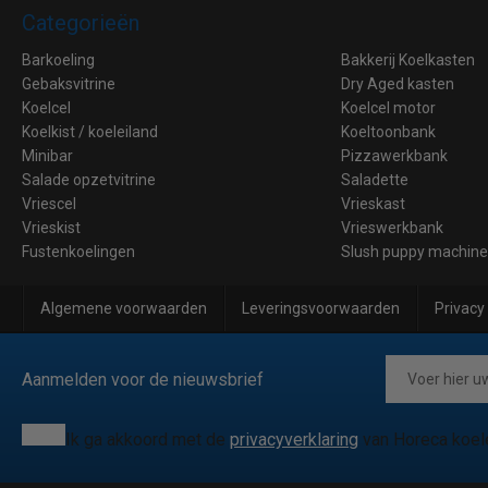
Categorieën
Barkoeling
Bakkerij Koelkasten
Gebaksvitrine
Dry Aged kasten
Koelcel
Koelcel motor
Koelkist / koeleiland
Koeltoonbank
Minibar
Pizzawerkbank
Salade opzetvitrine
Saladette
Vriescel
Vrieskast
Vrieskist
Vrieswerkbank
Fustenkoelingen
Slush puppy machin
Algemene voorwaarden
Leveringsvoorwaarden
Privacy
Aanmelden voor de nieuwsbrief
Ik ga akkoord met de
privacyverklaring
van Horeca koel