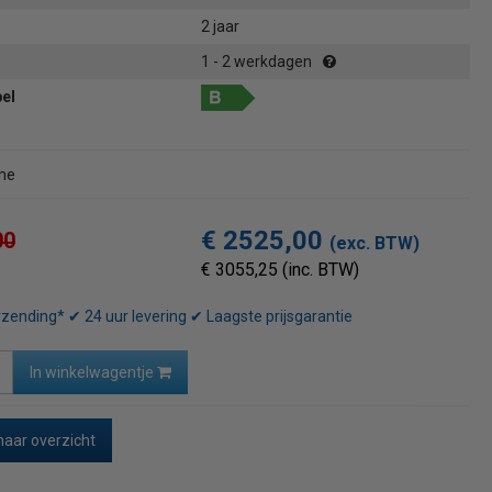
2 jaar
1 - 2 werkdagen
bel
ine
€ 2525,00
00
(exc. BTW)
€ 3055,25 (inc. BTW)
rzending* ✔ 24 uur levering ✔ Laagste prijsgarantie
In winkelwagentje
naar overzicht