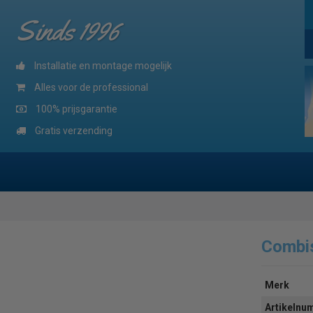
Sinds 1996
Installatie en montage mogelijk
Alles voor de professional
100% prijsgarantie
Gratis verzending
Combi
Merk
Artikeln