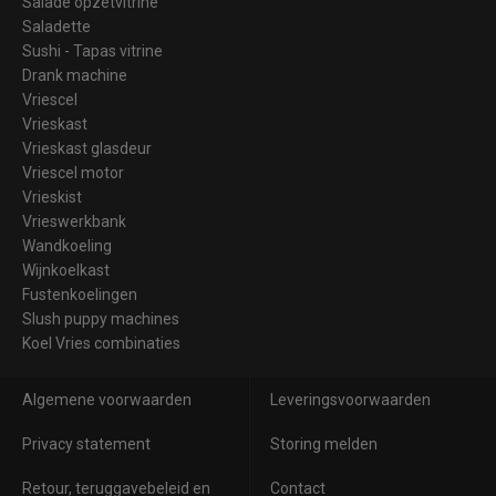
Salade opzetvitrine
Saladette
Sushi - Tapas vitrine
Drank machine
Vriescel
Vrieskast
Vrieskast glasdeur
Vriescel motor
Vrieskist
Vrieswerkbank
Wandkoeling
Wijnkoelkast
Fustenkoelingen
Slush puppy machines
Koel Vries combinaties
Algemene voorwaarden
Leveringsvoorwaarden
Privacy statement
Storing melden
Retour, teruggavebeleid en
Contact