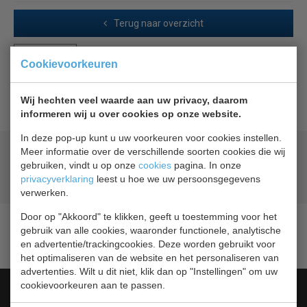
Terug naar overzicht
Beschrijving
Cookievoorkeuren
Combisteel GN 1/4 deksel
Wij hechten veel waarde aan uw privacy, daarom
informeren wij u over cookies op onze website.
In deze pop-up kunt u uw voorkeuren voor cookies instellen.
Meer informatie over de verschillende soorten cookies die wij
Geld terug
prijsgarantie
gebruiken, vindt u op onze
cookies
pagina. In onze
Lage prijzen hoge service
privacyverklaring
leest u hoe we uw persoonsgegevens
Gratis verzending
vanaf € 200,00
verwerken.
Door op "Akkoord" te klikken, geeft u toestemming voor het
gebruik van alle cookies, waaronder functionele, analytische
en advertentie/trackingcookies. Deze worden gebruikt voor
het optimaliseren van de website en het personaliseren van
advertenties. Wilt u dit niet, klik dan op "Instellingen" om uw
cookievoorkeuren aan te passen.
Categorieën