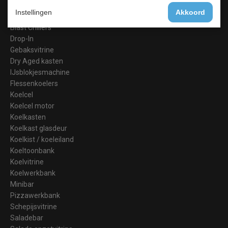
Barkoeling
Instellingen
Akkoord
Bakkerij Koelkasten
Blast Chillers
Drop-In
Gebaksvitrine
Dry Aged kasten
IJsblokjesmachine
Flessenkoelers
Koelcel
Koelcel motor
Koelkasten
Koelkast glasdeur
Koelkist / koeleiland
Koeltoonbank
Koelvitrine
Koelwerkbank
Minibar
Pizzawerkbank
Schepijsvitrine
Saladebar