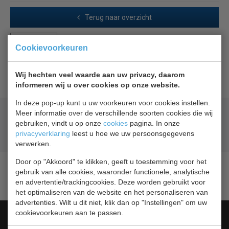
Terug naar overzicht
Beschrijving
Cookievoorkeuren
Combisteel GN steg 1/4
Wij hechten veel waarde aan uw privacy, daarom
informeren wij u over cookies op onze website.
In deze pop-up kunt u uw voorkeuren voor cookies instellen.
Meer informatie over de verschillende soorten cookies die wij
Geld terug
prijsgarantie
gebruiken, vindt u op onze
cookies
pagina. In onze
Lage prijzen hoge service
privacyverklaring
leest u hoe we uw persoonsgegevens
Gratis verzending
vanaf € 200,00
verwerken.
Door op "Akkoord" te klikken, geeft u toestemming voor het
gebruik van alle cookies, waaronder functionele, analytische
en advertentie/trackingcookies. Deze worden gebruikt voor
het optimaliseren van de website en het personaliseren van
advertenties. Wilt u dit niet, klik dan op "Instellingen" om uw
cookievoorkeuren aan te passen.
Categorieën