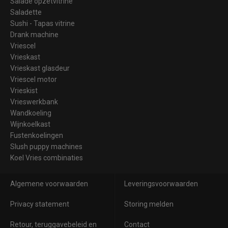
Salade opzetvitrine
Saladette
Sushi - Tapas vitrine
Drank machine
Vriescel
Vrieskast
Vrieskast glasdeur
Vriescel motor
Vrieskist
Vrieswerkbank
Wandkoeling
Wijnkoelkast
Fustenkoelingen
Slush puppy machines
Koel Vries combinaties
Algemene voorwaarden
Leveringsvoorwaarden
Privacy statement
Storing melden
Retour, teruggavebeleid en
Contact