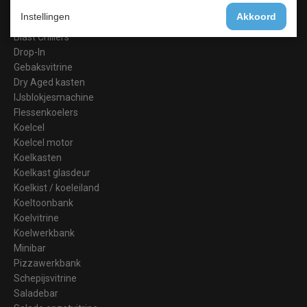
Barkoeling
Instellingen
Akkoord
Bakkerij Koelkasten
Blast Chillers
Drop-In
Gebaksvitrine
Dry Aged kasten
IJsblokjesmachine
Flessenkoelers
Koelcel
Koelcel motor
Koelkasten
Koelkast glasdeur
Koelkist / koeleiland
Koeltoonbank
Koelvitrine
Koelwerkbank
Minibar
Pizzawerkbank
Schepijsvitrine
Saladebar