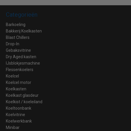
Categorieën
Barkoeling
Bakkerij Koelkasten
Blast Chillers
Drop-In
Gebaksvitrine
Dry Aged kasten
IJsblokjesmachine
Flessenkoelers
Koelcel
Koelcel motor
Koelkasten
Koelkast glasdeur
Koelkist / koeleiland
Koeltoonbank
Koelvitrine
Koelwerkbank
Minibar