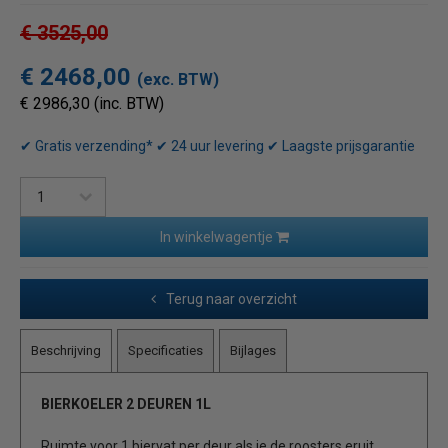
€ 3525,00
€ 2468,00
(exc. BTW)
€ 2986,30 (inc. BTW)
✔ Gratis verzending* ✔ 24 uur levering ✔ Laagste prijsgarantie
In winkelwagentje
Terug naar overzicht
Beschrijving
Specificaties
Bijlages
BIERKOELER 2 DEUREN 1L
Ruimte voor 1 biervat per deur als je de roosters eruit