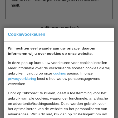
haalt.
Is dit iets voor jou?
Cookievoorkeuren
Bierkoeler 7489.5340
BIERKOELER 3 DEUREN 2R 7489.5340
Wij hechten veel waarde aan uw privacy, daarom
€ 3017,00
€ 4310,00
informeren wij u over cookies op onze website.
In deze pop-up kunt u uw voorkeuren voor cookies instellen.
Fustenkoelingen bekijken
Meer informatie over de verschillende soorten cookies die wij
gebruiken, vindt u op onze
cookies
pagina. In onze
Vatenkoeler 7489.5335
privacyverklaring
leest u hoe we uw persoonsgegevens
verwerken.
BIERKOELER 3 DEUREN 1L 7489.5330
€ 2681,00
€ 3830,00
Door op "Akkoord" te klikken, geeft u toestemming voor het
gebruik van alle cookies, waaronder functionele, analytische
Fustenkoelingen bekijken
en advertentie/trackingcookies. Deze worden gebruikt voor
het optimaliseren van de website en het personaliseren van
advertenties. Wilt u dit niet, klik dan op "Instellingen" om uw
Tefcold CKC4