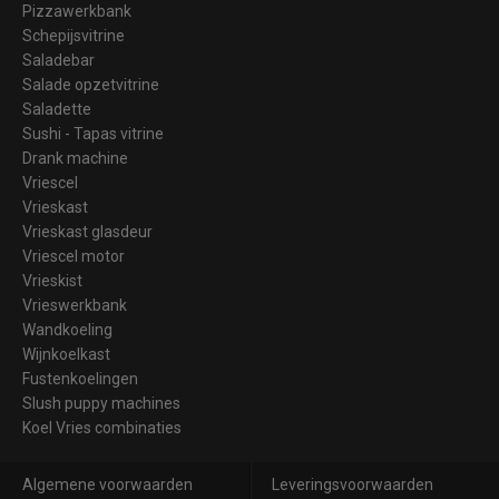
Pizzawerkbank
Schepijsvitrine
Saladebar
Salade opzetvitrine
Saladette
Sushi - Tapas vitrine
Drank machine
Vriescel
Vrieskast
Vrieskast glasdeur
Vriescel motor
Vrieskist
Vrieswerkbank
Wandkoeling
Wijnkoelkast
Fustenkoelingen
Slush puppy machines
Koel Vries combinaties
Algemene voorwaarden
Leveringsvoorwaarden