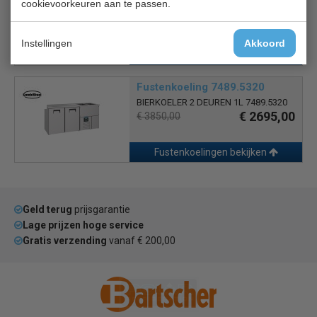
cookievoorkeuren aan te passen.
Vatenkoeler
€ 986,00
€ 1297,00
Instellingen
Akkoord
Fustenkoelingen bekijken
Fustenkoeling 7489.5320
BIERKOELER 2 DEUREN 1L 7489.5320
€ 2695,00
€ 3850,00
Fustenkoelingen bekijken
Geld terug
prijsgarantie
Lage prijzen hoge service
Gratis verzending
vanaf € 200,00