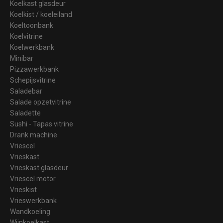
Koelkast glasdeur
Koelkist / koeleiland
Koeltoonbank
Koelvitrine
Koelwerkbank
Minibar
Pizzawerkbank
Schepijsvitrine
Saladebar
Salade opzetvitrine
Saladette
Sushi - Tapas vitrine
Drank machine
Vriescel
Vrieskast
Vrieskast glasdeur
Vriescel motor
Vrieskist
Vrieswerkbank
Wandkoeling
Wijnkoelkast