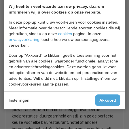
het restaurant, onze barkoelingen zijn gebouwd om de
Wij hechten veel waarde aan uw privacy, daarom
uitdagingen van de horeca aan te kunnen en betrouwbaar
informeren wij u over cookies op onze website.
te blijven werken, shift na shift.
In deze pop-up kunt u uw voorkeuren voor cookies instellen.
Meer informatie over de verschillende soorten cookies die wij
Stijlvol en Professioneel
gebruiken, vindt u op onze
cookies
pagina. In onze
privacyverklaring
leest u hoe we uw persoonsgegevens
Naast functionaliteit bieden onze barkoelingen ook een
verwerken.
stijlvolle uitstraling die past bij elke professionele
omgeving. Met een strak en modern ontwerp voegen ze
Door op "Akkoord" te klikken, geeft u toestemming voor het
een vleugje elegantie toe aan jouw bar of restaurant,
gebruik van alle cookies, waaronder functionele, analytische
waardoor een professionele uitstraling wordt gecreëerd
en advertentie/trackingcookies. Deze worden gebruikt voor
het optimaliseren van de website en het personaliseren van
die indruk maakt op zowel personeel als gasten.
advertenties. Wilt u dit niet, klik dan op "Instellingen" om uw
cookievoorkeuren aan te passen.
Kies voor Kwaliteit
Investeer in de kwaliteit en betrouwbaarheid van
Instellingen
Akkoord
Combisteel barkoelingen en optimaliseer de opslag van
jouw dranken. Met hun flexibiliteit, geavanceerde
koelprestaties, duurzaamheid en stijl zijn ze de perfecte
keuze voor elke bar, restaurant, hotel of andere
horecagelegenheid. Bestel vandaag nog en ontdek zelf