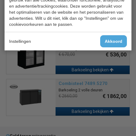
Combisteel 7450.0321
en advertentie/trackingcookies. Deze worden gebruikt voor
Barkoeling 2 volle deuren
het optimaliseren van de website en het personaliseren van
€ 1859,00
€ 2655,00
advertenties. Wilt u dit niet, klik dan op "Instellingen" om uw
cookievoorkeuren aan te passen.
Barkoeling bekijken
Instellingen
Akkoord
Polar Display koeler GL002
Barkoeling
€ 536,00
€ 670,00
Barkoeling bekijken
Combisteel 7489.5270
Barkoeling 2 volle deuren
€ 1862,00
€ 2660,00
Barkoeling bekijken
Geld terug
prijsgarantie