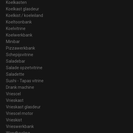
Koelkasten
Koelkast glasdeur
Koelkist / koeleiland
Koeltoonbank
Koelvitrine
Koelwerkbank
Minibar
Pizzawerkbank
Schepijsvitrine
Saladebar
Salade opzetvitrine
Saladette
Sushi - Tapas vitrine
Drank machine
Vriescel
Vrieskast
Vrieskast glasdeur
Vriescel motor
Vrieskist
Vrieswerkbank
Wandkoeling