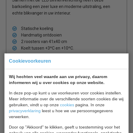
barkoeling een zeer luxe en moderne uitstraling, een
echte blikvanger in uw interieur.
Statische koeling
Handmatig ontdooien
2 roosters van 41x40 cm
Koelt tussen +3ºC en +10ºC.
Cookievoorkeuren
Is dit iets voor jou?
Wij hechten veel waarde aan uw privacy, daarom
informeren wij u over cookies op onze website.
Polar Barkoeler GL007
In deze pop-up kunt u uw voorkeuren voor cookies instellen.
Meer informatie over de verschillende soorten cookies die wij
Display koeling
€ 546,00
gebruiken, vindt u op onze
cookies
pagina. In onze
€ 683,00
privacyverklaring
leest u hoe we uw persoonsgegevens
verwerken.
Barkoeling bekijken
Door op "Akkoord" te klikken, geeft u toestemming voor het
gebruik van alle cookies, waaronder functionele, analytische