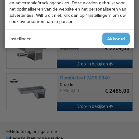
en advertentie/trackingcookies. Deze worden gebruikt voor
Drop-In
het optimaliseren van de website en het personaliseren van
€ 2508,00
€ 3635,00
advertenties. Wilt u dit niet, klik dan op "Instellingen" om uw
cookievoorkeuren aan te passen.
Drop-In bekijken
Soul Lime 2/1 GN
Instellingen
Akkoord
Drop-In
€ 2209,00
€ 2350,00
Drop-In bekijken
Combisteel 7495.0040
Drop-In
€ 2485,00
€ 3550,00
Drop-In bekijken
Geld terug
prijsgarantie
Lage prijzen hoge service