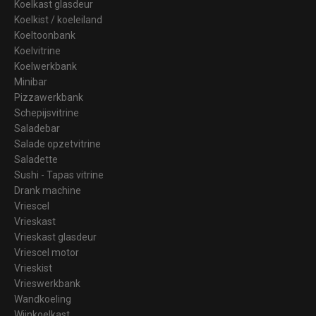
Koelkast glasdeur
Koelkist / koeleiland
Koeltoonbank
Koelvitrine
Koelwerkbank
Minibar
Pizzawerkbank
Schepijsvitrine
Saladebar
Salade opzetvitrine
Saladette
Sushi - Tapas vitrine
Drank machine
Vriescel
Vrieskast
Vrieskast glasdeur
Vriescel motor
Vrieskist
Vrieswerkbank
Wandkoeling
Wijnkoelkast