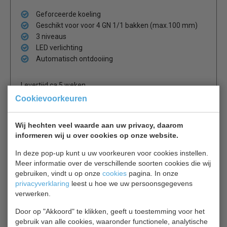
Geforceerde koeling
Geschikt voor voor 4 GN 1/1 bakken (max.100 mm)
3 niveaus
LED verlichting
Automatisch ontdooiing
Levertijd ca.5 weken
Cookievoorkeuren
Is dit iets voor jou?
Wij hechten veel waarde aan uw privacy, daarom
informeren wij u over cookies op onze website.
SSS-Green 6/1 GN
In deze pop-up kunt u uw voorkeuren voor cookies instellen.
Drop-In
Meer informatie over de verschillende soorten cookies die wij
€ 5119,00
€ 5446,00
gebruiken, vindt u op onze
cookies
pagina. In onze
privacyverklaring
leest u hoe we uw persoonsgegevens
Drop-In bekijken
verwerken.
Door op "Akkoord" te klikken, geeft u toestemming voor het
Drop-in gekoelde bak 4/1 GN -
gebruik van alle cookies, waaronder functionele, analytische
160mm